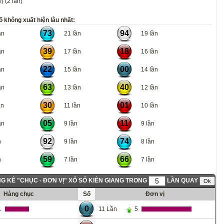
) (2 lần)
 không xuất hiện lâu nhất:
73
94
ần
21 lần
19 lần
39
18
ần
17 lần
16 lần
22
00
ần
15 lần
14 lần
63
40
ần
13 lần
12 lần
30
01
n
11 lần
10 lần
05
11
ần
9 lần
9 lần
92
74
n
9 lần
8 lần
59
66
n
7 lần
7 lần
 KÊ "CHỤC - ĐƠN VỊ" XỔ SỐ KIÊN GIANG TRONG
LẦN QUAY
Hàng chục
Số
Đơn vị
0
1
11 Lần
5