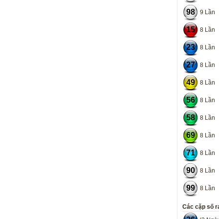
98
9 Lần
15
8 Lần
23
8 Lần
27
8 Lần
49
8 Lần
56
8 Lần
58
8 Lần
69
8 Lần
71
8 Lần
90
8 Lần
99
8 Lần
Các cặp số ra 