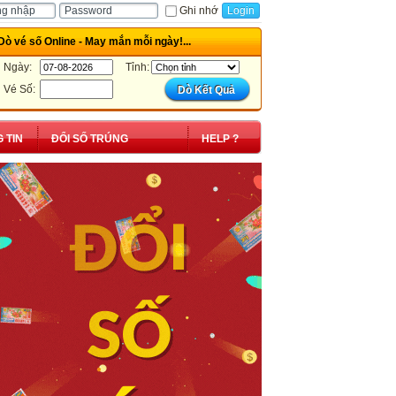
Ghi nhớ
Dò vé số Online - May mắn mỗi ngày!...
Ngày:
Tỉnh:
Vé Số:
 TIN
ĐỔI SỐ TRÚNG
HELP ?