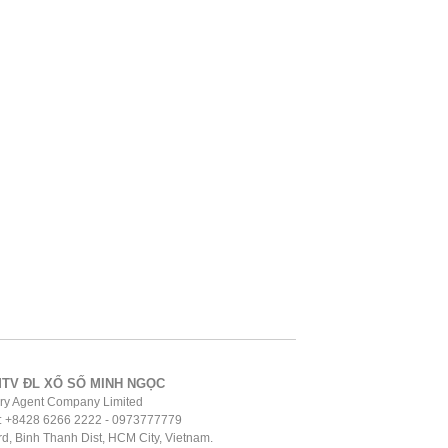
TV ĐL XỔ SỐ MINH NGỌC
ery Agent Company Limited
: +8428 6266 2222 - 0973777779
rd, Binh Thanh Dist, HCM City, Vietnam.