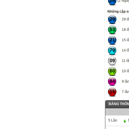
26
(2 Ngày
Những cặp số
29
29 l
53
18 l
21
15 l
79
14 l
09
11 lầ
60
10 l
84
9 lầ
15
7 lầ
BẢNG THỐNG
5 Lần