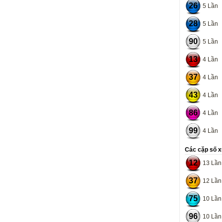
26
5 Lần
28
5 Lần
90
5 Lần
13
4 Lần
37
4 Lần
43
4 Lần
86
4 Lần
99
4 Lần
Các cặp số xu
12
13 Lần
37
12 Lần
75
10 Lần
96
10 Lần