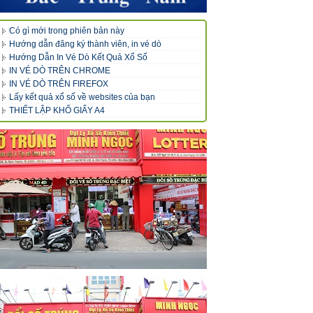
Có gì mới trong phiên bản này
Hướng dẫn đăng ký thành viên, in vé dò
Hướng Dẫn In Vé Dò Kết Quả Xổ Số
IN VÉ DÒ TRÊN CHROME
IN VÉ DÒ TRÊN FIREFOX
Lấy kết quả xổ số về websites của bạn
THIẾT LẬP KHỔ GIẤY A4