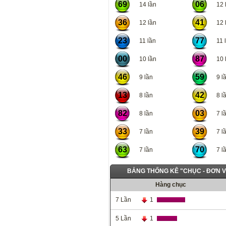
69
06
14 lần
12 l
36
41
12 lần
12 l
23
77
11 lần
11 l
00
87
10 lần
10 l
46
59
9 lần
9 lầ
13
42
8 lần
8 lầ
82
03
8 lần
7 lầ
33
39
7 lần
7 lầ
63
70
7 lần
7 lầ
BẢNG THỐNG KÊ "CHỤC - ĐƠN V
Hàng chục
7 Lần
1
5 Lần
1