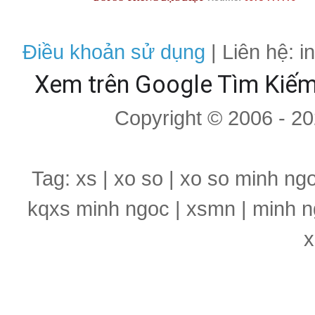
Điều khoản sử dụng
| Liên hệ: 
Xem trên Google Tìm Kiế
Copyright © 2006 - 2
Tag: xs | xo so | xo so minh ng
kqxs minh ngoc | xsmn | minh n
x