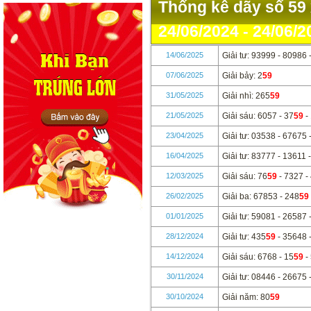
Thống kê dãy số 59
24/06/2024 - 24/06/2
14/06/2025
Giải tư: 93999 - 80986 
07/06/2025
Giải bảy: 2
59
31/05/2025
Giải nhì: 265
59
21/05/2025
Giải sáu: 6057 - 37
59
-
23/04/2025
Giải tư: 03538 - 67675 
16/04/2025
Giải tư: 83777 - 13611 
12/03/2025
Giải sáu: 76
59
- 7327 -
26/02/2025
Giải ba: 67853 - 248
59
01/01/2025
Giải tư: 59081 - 26587 
28/12/2024
Giải tư: 435
59
- 35648 
14/12/2024
Giải sáu: 6768 - 15
59
-
30/11/2024
Giải tư: 08446 - 26675 
30/10/2024
Giải năm: 80
59