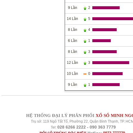
9 Lần
2
14 Lần
5
8 Lần
4
6 Lần
1
8 Lần
3
12 Lần
3
10 Lần
0
9 Lần
1
HỆ THỐNG ĐẠI LÝ PHÂN PHỐI
XỔ SỐ MINH NG
Trụ sở: 119 Ngô Tất Tố, Phường 22, Quận Bình Thạnh, TP. HC
028 6266 2222 - 090 363 7779
Tel: