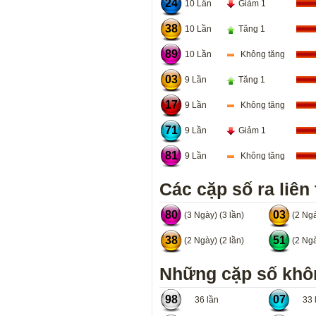
24
10 Lần
Giảm 1
38
10 Lần
Tăng 1
89
10 Lần
Không tăng
03
9 Lần
Tăng 1
17
9 Lần
Không tăng
71
9 Lần
Giảm 1
81
9 Lần
Không tăng
Các cặp số ra liên 
80
03
(3 Ngày) (3 lần)
(2 Ngà
38
51
(2 Ngày) (2 lần)
(2 Ngà
Những cặp số khôn
98
07
36 lần
33 l