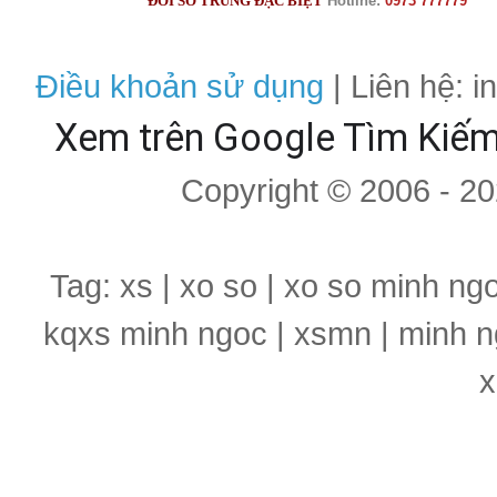
ĐỔI SỐ TRÚNG ĐẶC BIỆT
Hotline:
0973 777779
Điều khoản sử dụng
| Liên hệ: 
Xem trên Google Tìm Kiế
Copyright © 2006 - 2
Tag: xs | xo so | xo so minh ng
kqxs minh ngoc | xsmn | minh n
x