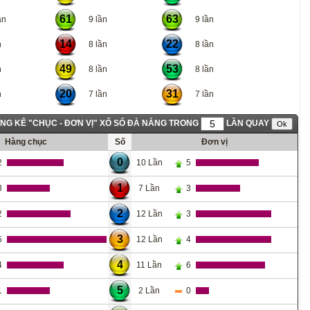
61
63
ần
9 lần
9 lần
14
22
n
8 lần
8 lần
49
53
n
8 lần
8 lần
20
31
n
7 lần
7 lần
NG KÊ "CHỤC - ĐƠN VỊ" XỔ SỐ ĐÀ NẴNG TRONG
LẦN QUAY
Hàng chục
Số
Đơn vị
0
2
10 Lần
5
1
3
7 Lần
3
2
2
12 Lần
3
3
5
12 Lần
4
4
4
11 Lần
6
5
1
2 Lần
0