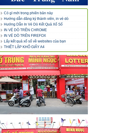
Có gì mới trong phiên bản này
Hướng dẫn đăng ký thành viên, in vé dò
Hướng Dẫn In Vé Dò Kết Quả Xổ Số
IN VÉ DÒ TRÊN CHROME
IN VÉ DÒ TRÊN FIREFOX
Lấy kết quả xổ số về websites của bạn
THIẾT LẬP KHỔ GIẤY A4