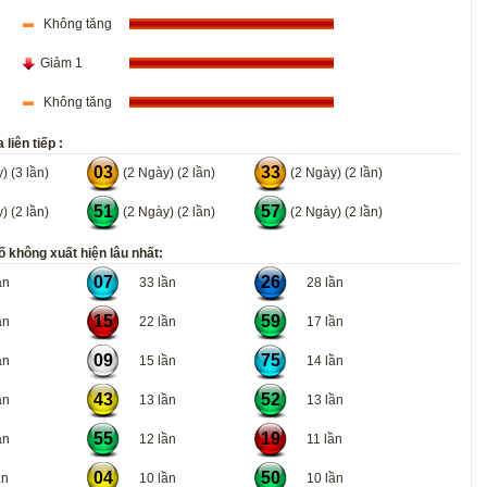
Không tăng
Giảm 1
Không tăng
liên tiếp :
03
33
) (3 lần)
(2 Ngày) (2 lần)
(2 Ngày) (2 lần)
51
57
) (2 lần)
(2 Ngày) (2 lần)
(2 Ngày) (2 lần)
 không xuất hiện lâu nhất:
07
26
ần
33 lần
28 lần
15
59
ần
22 lần
17 lần
09
75
ần
15 lần
14 lần
43
52
ần
13 lần
13 lần
55
19
ần
12 lần
11 lần
04
50
n
10 lần
10 lần