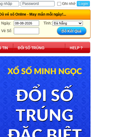
Ghi nhớ
Dò vé số Online - May mắn mỗi ngày!...
Ngày:
Tỉnh:
Vé Số:
 TIN
ĐỔI SỐ TRÚNG
HELP ?