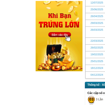
12/07/2025
25/06/2025
26/04/2025
29/03/2025
26/03/2025
22/03/2025
26/02/2025
19/02/2025
25/01/2025
18/12/2024
04/12/2024
Thống kê - X
Các cặp số xu
03
3 Lần