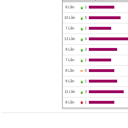
8 Lần
1
10 Lần
5
7 Lần
1
13 Lần
4
9 Lần
3
7 Lần
1
8 Lần
0
9 Lần
1
11 Lần
3
8 Lần
1