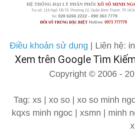
HỆ THỐNG ĐẠI LÝ PHÂN PHỐI
XỔ SỐ MINH NG
Trụ sở: 119 Ngô Tất Tố, Phường 22, Quận Bình Thạnh, TP. HC
028 6266 2222 - 090 363 7779
Tel:
ĐỔI SỐ TRÚNG ĐẶC BIỆT
Hotline:
0973 777779
Điều khoản sử dụng
| Liên hệ: 
Xem trên Google Tìm Kiế
Copyright © 2006 - 2
Tag: xs | xo so | xo so minh ng
kqxs minh ngoc | xsmn | minh n
x