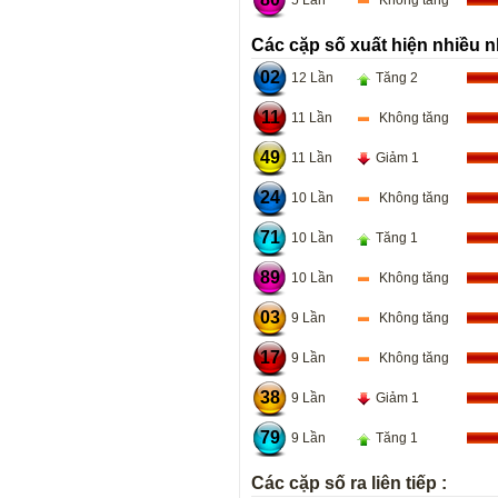
5 Lần
Không tăng
Các cặp số xuất hiện nhiều n
02
12 Lần
Tăng 2
11
11 Lần
Không tăng
49
11 Lần
Giảm 1
24
10 Lần
Không tăng
71
10 Lần
Tăng 1
89
10 Lần
Không tăng
03
9 Lần
Không tăng
17
9 Lần
Không tăng
38
9 Lần
Giảm 1
79
9 Lần
Tăng 1
Các cặp số ra liên tiếp :