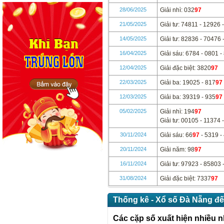
28/06/2025
Giải nhì: 032
97
21/05/2025
Giải tư: 74811 - 12926 
14/05/2025
Giải tư: 82836 - 70476 
16/04/2025
Giải sáu: 6784 - 0801 -
12/04/2025
Giải đặc biệt: 3820
97
22/03/2025
Giải ba: 19025 - 817
97
12/03/2025
Giải ba: 39319 - 935
97
05/02/2025
Giải nhì: 194
97
Giải tư: 00105 - 11374 
30/11/2024
Giải sáu: 66
97
- 5319 -
20/11/2024
Giải năm: 98
97
16/11/2024
Giải tư: 97923 - 85803 
31/08/2024
Giải đặc biệt: 7337
97
Thống kê - Xổ số Đà Nẵng đế
Các cặp số xuất hiện nhiều n