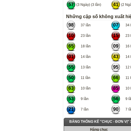
57
41
(3 Ngày) (3 lần)
(2 Ngà
Những cặp số không xuất hiệ
98
07
37 lần
34 l
10
15
23 lần
23 l
65
09
18 lần
16 l
01
43
14 lần
14 l
55
95
13 lần
12 l
50
66
11 lần
11 l
63
85
10 lần
10 l
53
56
9 lần
9 lầ
21
90
7 lần
7 lầ
BẢNG THỐNG KÊ "CHỤC - ĐƠN VỊ"
Hàng chục