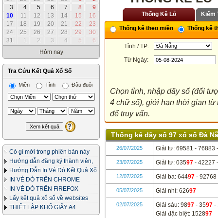
3
4
5
6
7
8
9
Thống Kê Lô
Kiểm 
10
11
12
13
14
15
16
17
18
19
20
21
22
23
Thống kê theo miền
Thống kê th
24
25
26
27
28
29
30
31
1
2
3
4
5
6
Tỉnh / TP:
Hôm nay
Từ Ngày:
Tra Cứu Kết Quả Xổ Số
Miền
Tỉnh
Đầu đuôi
Chọn tỉnh, nhập dãy số (đối tư
4 chữ số), giới hạn thời gian 
để truy vấn.
Thống kê dãy số 97 xổ số Đà Nẵ
26/07/2025
Giải tư: 69581 - 76883 
Có gì mới trong phiên bản này
Hướng dẫn đăng ký thành viên,
23/07/2025
Giải tư: 035
97
- 42227 
in vé dò
Hướng Dẫn In Vé Dò Kết Quả Xổ
12/07/2025
Giải ba: 644
97
- 92768
Số
IN VÉ DÒ TRÊN CHROME
IN VÉ DÒ TRÊN FIREFOX
05/07/2025
Giải nhì: 626
97
Lấy kết quả xổ số về websites
02/07/2025
Giải sáu: 98
97
- 35
97
-
của bạn
THIẾT LẬP KHỔ GIẤY A4
Giải đặc biệt: 1528
97