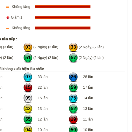
Không tăng
Giảm 1
Không tăng
liên tiếp :
03
33
) (3 lần)
(2 Ngày) (2 lần)
(2 Ngày) (2 lần)
51
57
) (2 lần)
(2 Ngày) (2 lần)
(2 Ngày) (2 lần)
 không xuất hiện lâu nhất:
07
26
ần
33 lần
28 lần
15
59
ần
22 lần
17 lần
09
75
ần
15 lần
14 lần
43
52
ần
13 lần
13 lần
55
19
ần
12 lần
11 lần
04
50
n
10 lần
10 lần