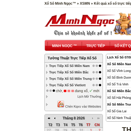
Xổ Số Minh Ngọc™ » XSMN » Kết quả xổ số trực tiế
MINH NGỌC ™
TRỰC TIẾP
SỔ KẾT 
Lịch Xổ Số 07/0
Tường Thuật Trực Tiếp Xổ Số
Xổ Số Miền Na
Trực Tiếp Xổ Số Miền Nam
Xổ Số Vĩnh Long
Trực Tiếp Xổ Số Miền Bắc
Xổ Số Bình Dươ
Trực Tiếp Xổ Số Miền Trung
Xổ Số Trà Vinh
Trực Tiếp Xổ Số Vietlott
chờ,
đang xổ,
mới
Xổ Số Miền Bắc
Lịch Mở Thưởng
Xổ Số Hải Phòng
Xổ Số Miền Tru
Chèn Kqxs vào Websites
Xổ Số Gia Lai
Tháng 8 2026
Xổ Số Ninh Thu
T2
T3
T4
T5
T6
T7
CN
TH
27
28
29
30
31
1
2