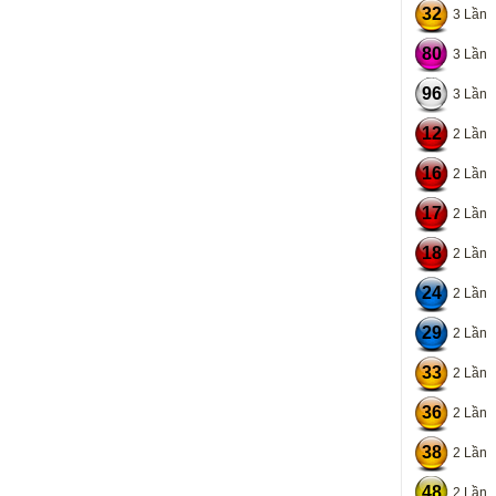
32
3 Lần
80
3 Lần
96
3 Lần
12
2 Lần
16
2 Lần
17
2 Lần
18
2 Lần
24
2 Lần
29
2 Lần
33
2 Lần
36
2 Lần
38
2 Lần
48
2 Lần