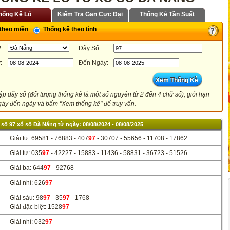
hống Kê Lô
Kiểm Tra Gan Cực Đại
Thống Kê Tần Suất
theo miền
Thống kê theo tỉnh
:
Dãy Số:
:
Đến Ngày:
ập dãy số (đối tượng thống kê là một số nguyên từ 2 đến 4 chữ số), giới hạn
ngày đến ngày và bấm "Xem thống kê" để truy vấn.
số 97 xổ số Đà Nẵng từ ngày: 08/08/2024 - 08/08/2025
Giải tư: 69581 - 76883 - 407
97
- 30707 - 55656 - 11708 - 17862
Giải tư: 035
97
- 42227 - 15883 - 11436 - 58831 - 36723 - 51526
Giải ba: 644
97
- 92768
Giải nhì: 626
97
Giải sáu: 98
97
- 35
97
- 1768
Giải đặc biệt: 1528
97
Giải nhì: 032
97