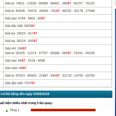
Giải tư: 74811 - 12926 - 06986 - 86991 - 389
97
- 60157 - 76103
Giải tư: 82836 - 70476 - 34450 - 781
97
- 98332 - 26178 - 27588
Giải sáu: 6784 - 0801 - 85
97
Giải đặc biệt: 3820
97
Giải ba: 19025 - 817
97
Giải ba: 39319 - 935
97
Giải nhì: 194
97
Giải tư: 00105 - 11374 - 47767 - 90388 - 085
97
- 70331 - 45539
Giải sáu: 66
97
- 5319 - 4068
Giải năm: 98
97
Giải tư: 97923 - 85803 - 21987 - 845
97
- 02178 - 14700 - 83765
Giải đặc biệt: 7337
97
ổ số Đà Nẵng đến ngày 05/08/2026
ất hiện nhiều nhất trong 5 lần quay:
Tăng 1