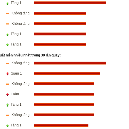
Tăng 1
Không tăng
Không tăng
Tăng 1
Tăng 1
ất hiện nhiều nhất trong 30 lần quay:
Không tăng
Giảm 1
Không tăng
Giảm 1
Tăng 1
Không tăng
Tăng 1