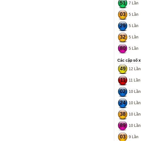
51
7 Lần
03
5 Lần
29
5 Lần
32
5 Lần
80
5 Lần
Các cặp số xu
49
12 Lần
11
11 Lần
02
10 Lần
24
10 Lần
38
10 Lần
89
10 Lần
03
9 Lần