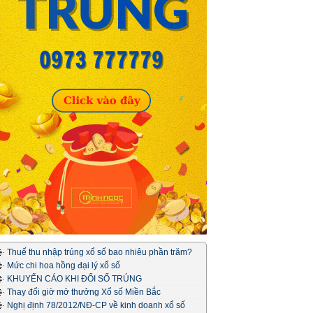
Thuế thu nhập trúng xổ số bao nhiêu phần trăm?
Mức chi hoa hồng đại lý xổ số
KHUYẾN CÁO KHI ĐỔI SỐ TRÚNG
Thay đổi giờ mở thưởng Xổ số Miền Bắc
Nghị định 78/2012/NĐ-CP về kinh doanh xổ số