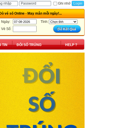
Ghi nhớ
Dò vé số Online - May mắn mỗi ngày!...
Ngày:
Tỉnh:
Vé Số:
 TIN
ĐỔI SỐ TRÚNG
HELP ?