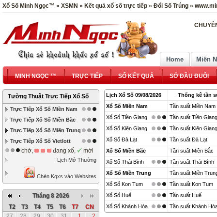
Xổ Số Minh Ngọc™ » XSMN » Kết quả xổ số trực tiếp » Đổi Số Trúng » www.mi
CHUYÊN
Home
Miền 
MINH NGỌC ™
TRỰC TIẾP
SỔ KẾT QUẢ
SỚ ĐẦU ĐUÔI
Lịch Xổ Số 09/08/2026
Thống kê tần s
Tường Thuật Trực Tiếp Xổ Số
Xổ Số Miền Nam
Tần suất Miền Nam
Trực Tiếp Xổ Số Miền Nam
Xổ Số Tiền Giang
Tần suất Tiền Gian
Trực Tiếp Xổ Số Miền Bắc
Xổ Số Kiên Giang
Tần suất Kiên Gian
Trực Tiếp Xổ Số Miền Trung
Xổ Số Đà Lạt
Tần suất Đà Lạt
Trực Tiếp Xổ Số Vietlott
chờ,
đang xổ,
mới
Xổ Số Miền Bắc
Tần suất Miền Bắc
Lịch Mở Thưởng
Xổ Số Thái Bình
Tần suất Thái Bình
Xổ Số Miền Trung
Tần suất Miền Trun
Chèn Kqxs vào Websites
Xổ Số Kon Tum
Tần suất Kon Tum
Tháng 8 2026
Xổ Số Huế
Tần suất Huế
T2
T3
T4
T5
T6
T7
CN
Xổ Số Khánh Hòa
Tần suất Khánh Hò
27
28
29
30
31
1
2