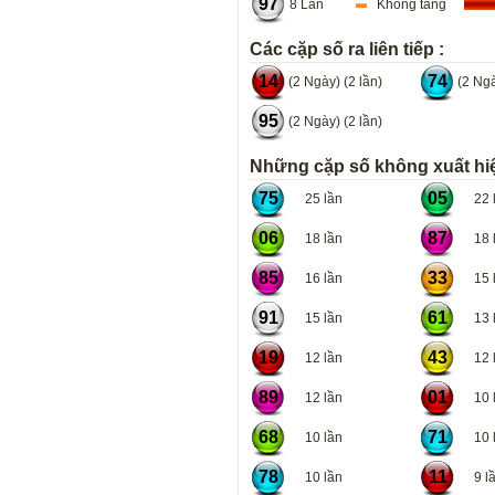
97
8 Lần
Không tăng
Các cặp số ra liên tiếp :
14
74
(2 Ngày) (2 lần)
(2 Ngà
95
(2 Ngày) (2 lần)
Những cặp số không xuất hiệ
75
05
25 lần
22 l
06
87
18 lần
18 l
85
33
16 lần
15 l
91
61
15 lần
13 l
19
43
12 lần
12 l
89
01
12 lần
10 l
68
71
10 lần
10 l
78
11
10 lần
9 lầ