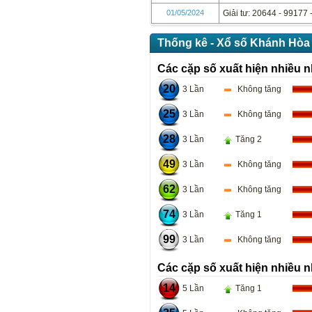
01/05/2024
Giải tư: 20644 - 99177 
Thống kê - Xổ số Khánh Hòa 
Các cặp số xuất hiện nhiều n
20
3 Lần
Không tăng
25
3 Lần
Không tăng
28
3 Lần
Tăng 2
49
3 Lần
Không tăng
62
3 Lần
Không tăng
74
3 Lần
Tăng 1
99
3 Lần
Không tăng
Các cặp số xuất hiện nhiều n
14
5 Lần
Tăng 1