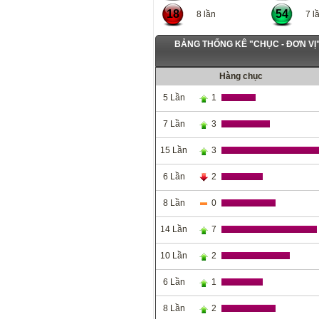
18
54
8 lần
7 lầ
BẢNG THỐNG KÊ "CHỤC - ĐƠN V
Hàng chục
5 Lần
1
7 Lần
3
15 Lần
3
6 Lần
2
8 Lần
0
14 Lần
7
10 Lần
2
6 Lần
1
8 Lần
2