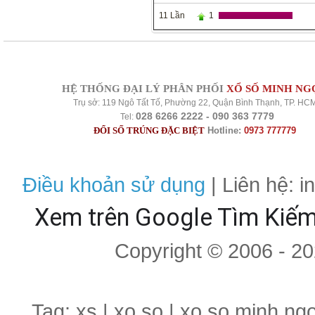
11 Lần
1
HỆ THỐNG ĐẠI LÝ PHÂN PHỐI
XỔ SỐ MINH NG
Trụ sở: 119 Ngô Tất Tố, Phường 22, Quận Bình Thạnh, TP. HC
028 6266 2222 - 090 363 7779
Tel:
ĐỔI SỐ TRÚNG ĐẶC BIỆT
Hotline:
0973 777779
Điều khoản sử dụng
| Liên hệ: 
Xem trên Google Tìm Kiế
Copyright © 2006 - 2
Tag: xs | xo so | xo so minh ng