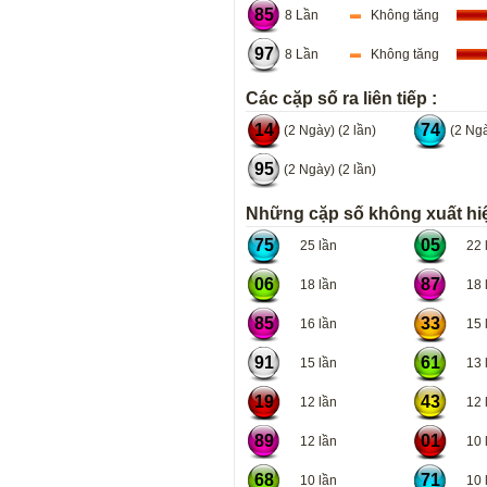
85
8 Lần
Không tăng
97
8 Lần
Không tăng
Các cặp số ra liên tiếp :
14
74
(2 Ngày) (2 lần)
(2 Ngà
95
(2 Ngày) (2 lần)
Những cặp số không xuất hiệ
75
05
25 lần
22 l
06
87
18 lần
18 l
85
33
16 lần
15 l
91
61
15 lần
13 l
19
43
12 lần
12 l
89
01
12 lần
10 l
68
71
10 lần
10 l