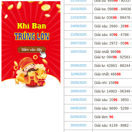
22/10/2025
Giải ba: 489
96
- 90337
15/10/2025
Giải ba: 098
96
- 84936
12/10/2025
Giải tư: 036
96
- 99478 
24/09/2025
Giải sáu: 2660 - 26
96
-
21/09/2025
Giải sáu: 40
96
- 4788 -
20/07/2025
Giải sáu: 2972 - 05
96
-
16/07/2025
Giải nhất: 969
96
Giải tư: 094
96
- 92583 
25/06/2025
Giải tư: 42863 - 88244 
11/06/2025
Giải nhất: 466
96
25/05/2025
Giải nhì: 158
96
18/05/2025
Giải tư: 14903 - 06349 
14/05/2025
Giải sáu: 20
96
- 3850 -
04/05/2025
Giải sáu: 8690 - 5299 -
02/04/2025
Giải tám:
96
30/03/2025
Giải sáu: 4139 - 8982 -