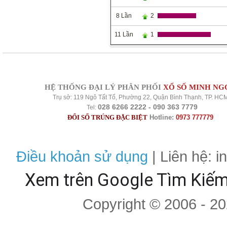
8 Lần
2
11 Lần
1
HỆ THỐNG ĐẠI LÝ PHÂN PHỐI
XỔ SỐ MINH NG
Trụ sở: 119 Ngô Tất Tố, Phường 22, Quận Bình Thạnh, TP. HC
028 6266 2222 - 090 363 7779
Tel:
ĐỔI SỐ TRÚNG ĐẶC BIỆT
Hotline:
0973 777779
Điều khoản sử dụng
| Liên hệ: 
Xem trên Google Tìm Kiế
Copyright © 2006 - 2