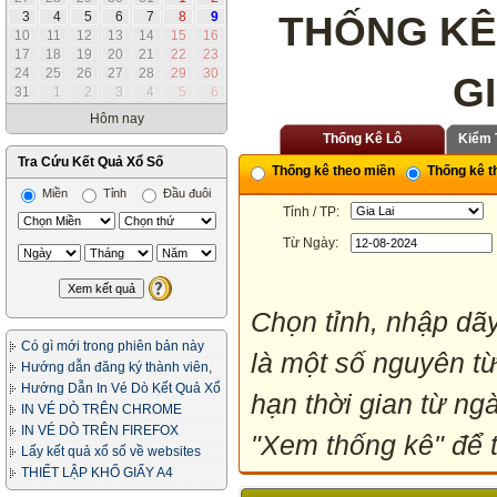
THỐNG KÊ
3
4
5
6
7
8
9
10
11
12
13
14
15
16
17
18
19
20
21
22
23
24
25
26
27
28
29
30
GI
31
1
2
3
4
5
6
Hôm nay
Thống Kê Lô
Kiểm 
Tra Cứu Kết Quả Xổ Số
Thống kê theo miền
Thống kê th
Miền
Tỉnh
Đầu đuôi
Tỉnh / TP:
Từ Ngày:
Chọn tỉnh, nhập dãy
Có gì mới trong phiên bản này
là một số nguyên từ
Hướng dẫn đăng ký thành viên,
in vé dò
Hướng Dẫn In Vé Dò Kết Quả Xổ
hạn thời gian từ n
Số
IN VÉ DÒ TRÊN CHROME
IN VÉ DÒ TRÊN FIREFOX
"Xem thống kê" để t
Lấy kết quả xổ số về websites
của bạn
THIẾT LẬP KHỔ GIẤY A4