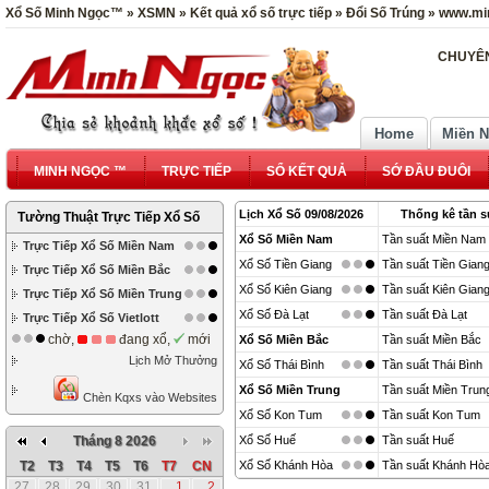
Xổ Số Minh Ngọc™ » XSMN » Kết quả xổ số trực tiếp » Đổi Số Trúng » www.mi
CHUYÊN
Home
Miền 
MINH NGỌC ™
TRỰC TIẾP
SỔ KẾT QUẢ
SỚ ĐẦU ĐUÔI
Lịch Xổ Số 09/08/2026
Thống kê tần s
Tường Thuật Trực Tiếp Xổ Số
Xổ Số Miền Nam
Tần suất Miền Nam
Trực Tiếp Xổ Số Miền Nam
Xổ Số Tiền Giang
Tần suất Tiền Gian
Trực Tiếp Xổ Số Miền Bắc
Xổ Số Kiên Giang
Tần suất Kiên Gian
Trực Tiếp Xổ Số Miền Trung
Xổ Số Đà Lạt
Tần suất Đà Lạt
Trực Tiếp Xổ Số Vietlott
chờ,
đang xổ,
mới
Xổ Số Miền Bắc
Tần suất Miền Bắc
Lịch Mở Thưởng
Xổ Số Thái Bình
Tần suất Thái Bình
Xổ Số Miền Trung
Tần suất Miền Trun
Chèn Kqxs vào Websites
Xổ Số Kon Tum
Tần suất Kon Tum
Tháng 8 2026
Xổ Số Huế
Tần suất Huế
T2
T3
T4
T5
T6
T7
CN
Xổ Số Khánh Hòa
Tần suất Khánh Hò
27
28
29
30
31
1
2