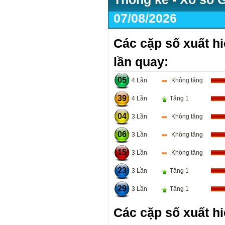
07/08/2026
Các cặp số xuất hi
lần quay:
05
4 Lần
Không tăng
39
4 Lần
Tăng 1
04
3 Lần
Không tăng
06
3 Lần
Không tăng
15
3 Lần
Không tăng
23
3 Lần
Tăng 1
29
3 Lần
Tăng 1
Các cặp số xuất hi