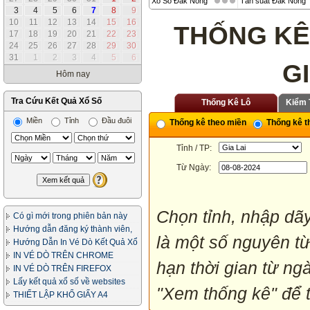
Xổ Số Đắk Nông
Tần suất Đắk Nông
3
4
5
6
7
8
9
10
11
12
13
14
15
16
THỐNG KÊ
17
18
19
20
21
22
23
24
25
26
27
28
29
30
31
1
2
3
4
5
6
GI
Hôm nay
Tra Cứu Kết Quả Xổ Số
Thống Kê Lô
Kiểm 
Miền
Tỉnh
Đầu đuôi
Thống kê theo miền
Thống kê th
Tỉnh / TP:
Từ Ngày:
Chọn tỉnh, nhập dãy
Có gì mới trong phiên bản này
Hướng dẫn đăng ký thành viên,
là một số nguyên từ
in vé dò
Hướng Dẫn In Vé Dò Kết Quả Xổ
Số
IN VÉ DÒ TRÊN CHROME
hạn thời gian từ n
IN VÉ DÒ TRÊN FIREFOX
Lấy kết quả xổ số về websites
"Xem thống kê" để t
của bạn
THIẾT LẬP KHỔ GIẤY A4