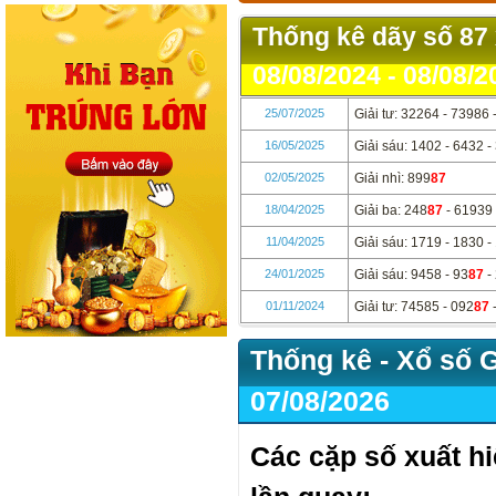
Thống kê dãy số 87 
08/08/2024 - 08/08/2
25/07/2025
Giải tư: 32264 - 73986 
16/05/2025
Giải sáu: 1402 - 6432 -
02/05/2025
Giải nhì: 899
87
18/04/2025
Giải ba: 248
87
- 61939
11/04/2025
Giải sáu: 1719 - 1830 -
24/01/2025
Giải sáu: 9458 - 93
87
-
01/11/2024
Giải tư: 74585 - 092
87
-
Thống kê - Xổ số G
07/08/2026
Các cặp số xuất hi