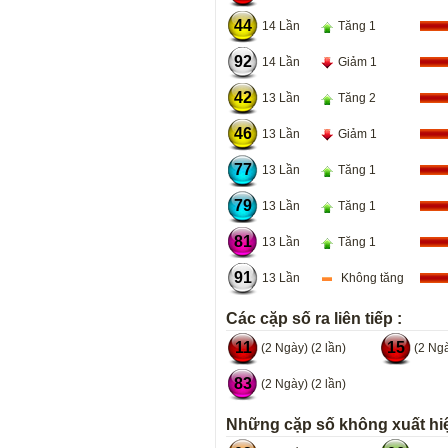
44
14 Lần
Tăng 1
92
14 Lần
Giảm 1
42
13 Lần
Tăng 2
46
13 Lần
Giảm 1
77
13 Lần
Tăng 1
79
13 Lần
Tăng 1
81
13 Lần
Tăng 1
91
13 Lần
Không tăng
Các cặp số ra liên tiếp :
11
15
(2 Ngày) (2 lần)
(2 Ngà
83
(2 Ngày) (2 lần)
Những cặp số không xuất hiệ