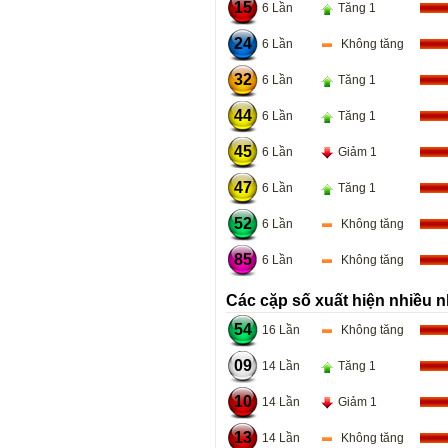
15
6 Lần
Tăng 1
24
6 Lần
Không tăng
32
6 Lần
Tăng 1
44
6 Lần
Tăng 1
45
6 Lần
Giảm 1
47
6 Lần
Tăng 1
52
6 Lần
Không tăng
85
6 Lần
Không tăng
Các cặp số xuất hiện nhiều n
54
16 Lần
Không tăng
09
14 Lần
Tăng 1
10
14 Lần
Giảm 1
13
14 Lần
Không tăng