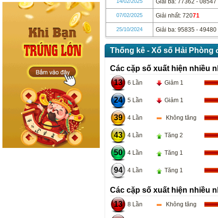
14/02/2025
Giải ba: 77362 - 08547
07/02/2025
Giải nhất: 720
71
25/10/2024
Giải ba: 95835 - 49480
Thống kê - Xổ số Hải Phòng 
Các cặp số xuất hiện nhiều n
13
6 Lần
Giảm 1
24
5 Lần
Giảm 1
39
4 Lần
Không tăng
43
4 Lần
Tăng 2
50
4 Lần
Tăng 1
94
4 Lần
Tăng 1
Các cặp số xuất hiện nhiều n
13
8 Lần
Không tăng