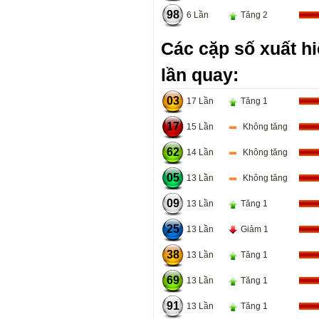
98
6 Lần
Tăng 2
Các cặp số xuất hi
lần quay:
03
17 Lần
Tăng 1
17
15 Lần
Không tăng
62
14 Lần
Không tăng
05
13 Lần
Không tăng
09
13 Lần
Tăng 1
25
13 Lần
Giảm 1
38
13 Lần
Tăng 1
69
13 Lần
Tăng 1
91
13 Lần
Tăng 1