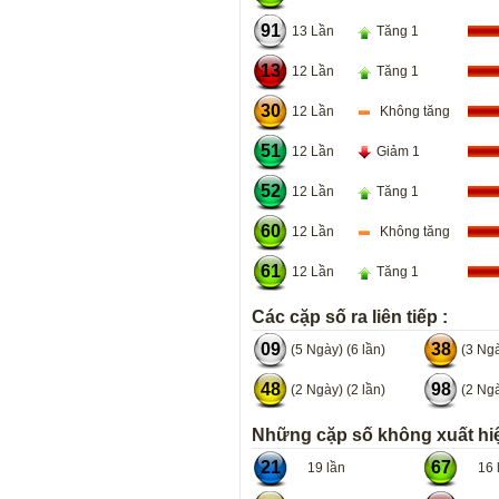
91
13 Lần
Tăng 1
13
12 Lần
Tăng 1
30
12 Lần
Không tăng
51
12 Lần
Giảm 1
52
12 Lần
Tăng 1
60
12 Lần
Không tăng
61
12 Lần
Tăng 1
Các cặp số ra liên tiếp :
09
38
(5 Ngày) (6 lần)
(3 Ngà
48
98
(2 Ngày) (2 lần)
(2 Ngà
Những cặp số không xuất hiệ
21
67
19 lần
16 l