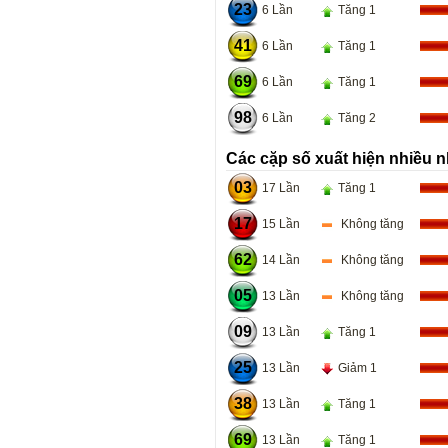
23
6 Lần
Tăng 1
41
6 Lần
Tăng 1
69
6 Lần
Tăng 1
98
6 Lần
Tăng 2
Các cặp số xuất hiện nhiều n
03
17 Lần
Tăng 1
17
15 Lần
Không tăng
62
14 Lần
Không tăng
05
13 Lần
Không tăng
09
13 Lần
Tăng 1
25
13 Lần
Giảm 1
38
13 Lần
Tăng 1
69
13 Lần
Tăng 1