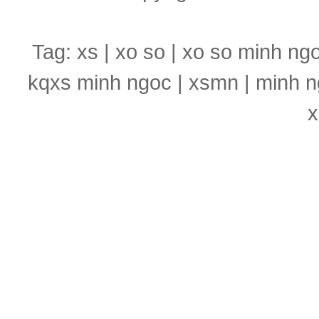
Tag: xs | xo so | xo so minh ng
kqxs minh ngoc | xsmn | minh n
x