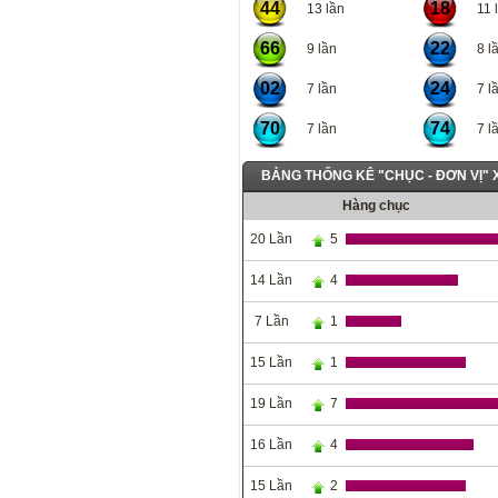
44
18
13 lần
11 l
66
22
9 lần
8 lầ
02
24
7 lần
7 lầ
70
74
7 lần
7 lầ
BẢNG THỐNG KÊ "CHỤC - ĐƠN VỊ" 
Hàng chục
20 Lần
5
14 Lần
4
7 Lần
1
15 Lần
1
19 Lần
7
16 Lần
4
15 Lần
2