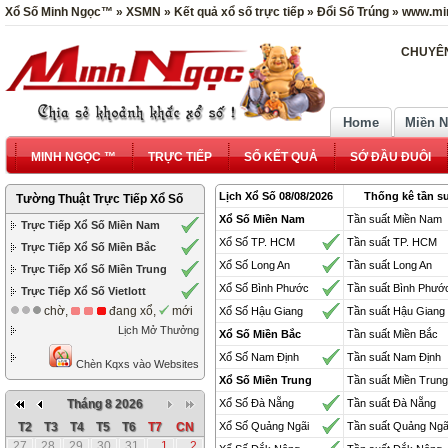
Xổ Số Minh Ngọc™ » XSMN » Kết quả xổ số trực tiếp » Đổi Số Trúng » www.mi
CHUYÊN
Home
Miền 
MINH NGỌC ™
TRỰC TIẾP
SỔ KẾT QUẢ
SỚ ĐẦU ĐUÔI
Lịch Xổ Số 08/08/2026
Thống kê tần su
Tường Thuật Trực Tiếp Xổ Số
Xổ Số Miền Nam
Tần suất Miền Nam
Trực Tiếp Xổ Số Miền Nam
Xổ Số TP. HCM
Tần suất TP. HCM
Trực Tiếp Xổ Số Miền Bắc
Xổ Số Long An
Tần suất Long An
Trực Tiếp Xổ Số Miền Trung
Xổ Số Bình Phước
Tần suất Bình Phướ
Trực Tiếp Xổ Số Vietlott
chờ,
đang xổ,
mới
Xổ Số Hậu Giang
Tần suất Hậu Giang
Lịch Mở Thưởng
Xổ Số Miền Bắc
Tần suất Miền Bắc
Xổ Số Nam Định
Tần suất Nam Định
Chèn Kqxs vào Websites
Xổ Số Miền Trung
Tần suất Miền Trung
Tháng 8 2026
Xổ Số Đà Nẵng
Tần suất Đà Nẵng
T2
T3
T4
T5
T6
T7
CN
Xổ Số Quảng Ngãi
Tần suất Quảng Ngã
27
28
29
30
31
1
2