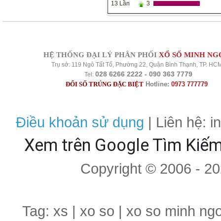
13 Lần
3
HỆ THỐNG ĐẠI LÝ PHÂN PHỐI
XỔ SỐ MINH NG
Trụ sở: 119 Ngô Tất Tố, Phường 22, Quận Bình Thạnh, TP. HC
028 6266 2222 - 090 363 7779
Tel:
ĐỔI SỐ TRÚNG ĐẶC BIỆT
Hotline:
0973 777779
Điều khoản sử dụng
| Liên hệ: 
Xem trên Google Tìm Kiế
Copyright © 2006 - 2
Tag: xs | xo so | xo so minh ng