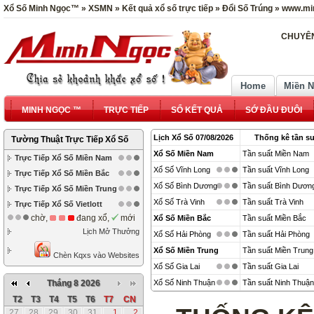
Xổ Số Minh Ngọc™ » XSMN » Kết quả xổ số trực tiếp » Đổi Số Trúng » www.mi
CHUYÊN
Home
Miền 
MINH NGỌC ™
TRỰC TIẾP
SỔ KẾT QUẢ
SỚ ĐẦU ĐUÔI
Lịch Xổ Số 07/08/2026
Thống kê tần su
Tường Thuật Trực Tiếp Xổ Số
Xổ Số Miền Nam
Tần suất Miền Nam
Trực Tiếp Xổ Số Miền Nam
Xổ Số Vĩnh Long
Tần suất Vĩnh Long
Trực Tiếp Xổ Số Miền Bắc
Xổ Số Bình Dương
Tần suất Bình Dươn
Trực Tiếp Xổ Số Miền Trung
Xổ Số Trà Vinh
Tần suất Trà Vinh
Trực Tiếp Xổ Số Vietlott
chờ,
đang xổ,
mới
Xổ Số Miền Bắc
Tần suất Miền Bắc
Lịch Mở Thưởng
Xổ Số Hải Phòng
Tần suất Hải Phòng
Xổ Số Miền Trung
Tần suất Miền Trung
Chèn Kqxs vào Websites
Xổ Số Gia Lai
Tần suất Gia Lai
Tháng 8 2026
Xổ Số Ninh Thuận
Tần suất Ninh Thuận
T2
T3
T4
T5
T6
T7
CN
27
28
29
30
31
1
2