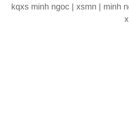
kqxs minh ngoc | xsmn | minh n
x