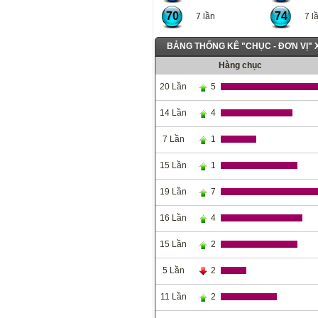
70
74
7 lần
7 lầ
BẢNG THỐNG KÊ "CHỤC - ĐƠN VỊ" 
Hàng chục
20 Lần
5
14 Lần
4
7 Lần
1
15 Lần
1
19 Lần
7
16 Lần
4
15 Lần
2
5 Lần
2
11 Lần
2