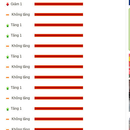
Giảm 1
Không tăng
Tăng 1
Tăng 1
Không tăng
Tăng 1
Không tăng
Không tăng
Tăng 1
Không tăng
Tăng 1
Không tăng
Không tăng