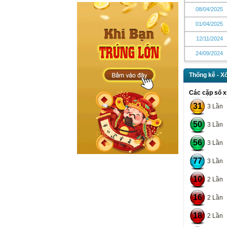
08/04/2025
01/04/2025
12/11/2024
24/09/2024
Thống kê - X
Các cặp số xu
31
3 Lần
50
3 Lần
56
3 Lần
77
3 Lần
10
2 Lần
16
2 Lần
18
2 Lần