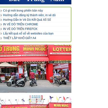
Có gì mới trong phiên bản này
Hướng dẫn đăng ký thành viên, in vé dò
Hướng Dẫn In Vé Dò Kết Quả Xổ Số
IN VÉ DÒ TRÊN CHROME
IN VÉ DÒ TRÊN FIREFOX
Lấy kết quả xổ số về websites của bạn
THIẾT LẬP KHỔ GIẤY A4