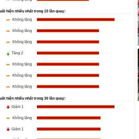
ất hiện nhiều nhất trong 10 lần quay:
Không tăng
Không tăng
Không tăng
Tăng 2
Không tăng
Không tăng
Không tăng
ất hiện nhiều nhất trong 30 lần quay:
Giảm 1
Không tăng
Giảm 1