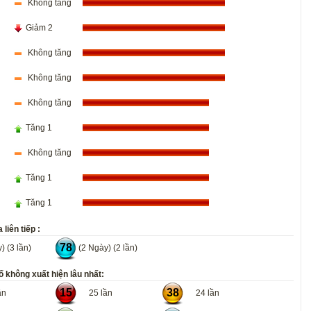
Không tăng
Giảm 2
Không tăng
Không tăng
Không tăng
Tăng 1
Không tăng
Tăng 1
Tăng 1
liên tiếp :
78
) (3 lần)
(2 Ngày) (2 lần)
 không xuất hiện lâu nhất:
15
38
ần
25 lần
24 lần