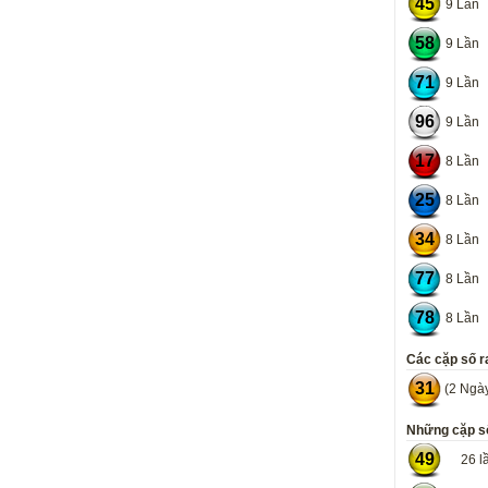
45
9 Lần
58
9 Lần
71
9 Lần
96
9 Lần
17
8 Lần
25
8 Lần
34
8 Lần
77
8 Lần
78
8 Lần
Các cặp số ra 
31
(2 Ngày
Những cặp số
49
26 l