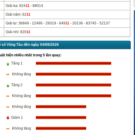
Giải ba: 824
11
- 88014
Giải năm: 62
11
Giải tư: 36849 - 22490 - 29319 - 649
11
- 20136 - 83745 - 52137
Giải nhì: 820
11
ổ số Vũng Tàu đến ngày 04/08/2026
ất hiện nhiều nhất trong 5 lần quay:
Tăng 1
Không tăng
Tăng 2
Không tăng
Không tăng
Giảm 1
Không tăng