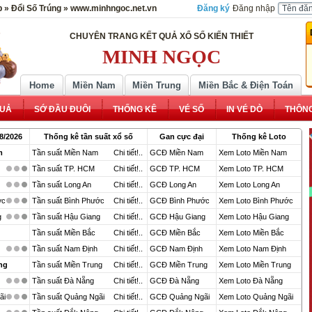
p » Đổi Số Trúng » www.minhngoc.net.vn
Đăng ký
Đăng nhập
CHUYÊN TRANG KẾT QUẢ XỔ SỐ KIẾN THIẾT
MINH NGỌC
Home
Miền Nam
Miền Trung
Miền Bắc & Điện Toán
QUẢ
SỚ ĐẦU ĐUÔI
THỐNG KÊ
VÉ SỐ
IN VÉ DÒ
THÔNG
8/2026
Thống kê tần suất xổ số
Gan cực đại
Thống kê Loto
m
Tần suất Miền Nam
Chi tiết!..
GCĐ Miền Nam
Xem Loto Miền Nam
Tần suất TP. HCM
Chi tiết!..
GCĐ TP. HCM
Xem Loto TP. HCM
Tần suất Long An
Chi tiết!..
GCĐ Long An
Xem Loto Long An
ớc
Tần suất Bình Phước
Chi tiết!..
GCĐ Bình Phước
Xem Loto Bình Phước
g
Tần suất Hậu Giang
Chi tiết!..
GCĐ Hậu Giang
Xem Loto Hậu Giang
Tần suất Miền Bắc
Chi tiết!..
GCĐ Miền Bắc
Xem Loto Miền Bắc
Tần suất Nam Định
Chi tiết!..
GCĐ Nam Định
Xem Loto Nam Định
ng
Tần suất Miền Trung
Chi tiết!..
GCĐ Miền Trung
Xem Loto Miền Trung
Tần suất Đà Nẵng
Chi tiết!..
GCĐ Đà Nẵng
Xem Loto Đà Nẵng
ãi
Tần suất Quảng Ngãi
Chi tiết!..
GCĐ Quảng Ngãi
Xem Loto Quảng Ngãi