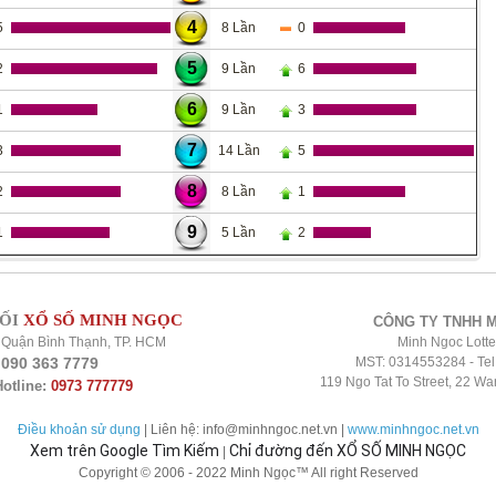
4
5
8 Lần
0
5
2
9 Lần
6
6
1
9 Lần
3
7
3
14 Lần
5
8
2
8 Lần
1
9
1
5 Lần
2
HỐI
XỔ SỐ MINH NGỌC
CÔNG TY TNHH M
, Quận Bình Thạnh, TP. HCM
Minh Ngoc Lott
 090 363 7779
MST: 0314553284 - Tel
119 Ngo Tat To Street, 22 Wa
otline:
0973 777779
Điều khoản sử dụng
| Liên hệ: info@minhngoc.net.vn |
www.minhngoc.net.vn
Xem trên Google Tìm Kiếm
Chỉ đường đến XỔ SỐ MINH NGỌC
|
Copyright © 2006 - 2022 Minh Ngọc™ All right Reserved