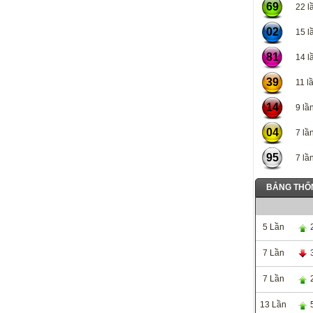
69
22 l
02
15 l
81
14 l
39
11 lầ
14
9 lầ
04
7 lầ
95
7 lầ
BẢNG THỐN
5 Lần
7 Lần
7 Lần
13 Lần