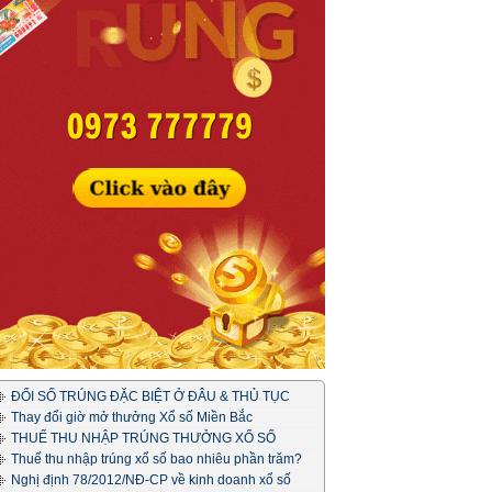
ĐỔI SỐ TRÚNG ĐẶC BIỆT Ở ĐÂU & THỦ TỤC
NHƯ THẾ NÀO?
Thay đổi giờ mở thưởng Xổ số Miền Bắc
THUẾ THU NHẬP TRÚNG THƯỞNG XỔ SỐ
Thuế thu nhập trúng xổ số bao nhiêu phần trăm?
Nghị định 78/2012/NĐ-CP về kinh doanh xổ số