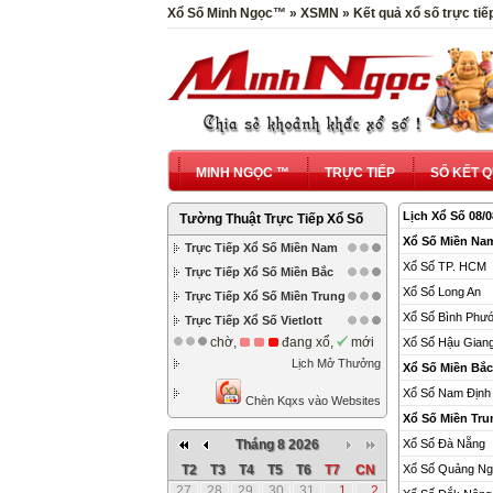
Xổ Số Minh Ngọc™ » XSMN » Kết quả xổ số trực tiế
MINH NGỌC ™
TRỰC TIẾP
SỔ KẾT 
Lịch Xổ Số 08/0
Tường Thuật Trực Tiếp Xổ Số
Xổ Số Miền Na
Trực Tiếp Xổ Số Miền Nam
Xổ Số TP. HCM
Trực Tiếp Xổ Số Miền Bắc
Xổ Số Long An
Trực Tiếp Xổ Số Miền Trung
Xổ Số Bình Phư
Trực Tiếp Xổ Số Vietlott
chờ,
đang xổ,
mới
Xổ Số Hậu Gian
Lịch Mở Thưởng
Xổ Số Miền Bắc
Xổ Số Nam Định
Chèn Kqxs vào Websites
Xổ Số Miền Tru
Tháng 8 2026
Xổ Số Đà Nẵng
T2
T3
T4
T5
T6
T7
CN
Xổ Số Quảng Ng
27
28
29
30
31
1
2