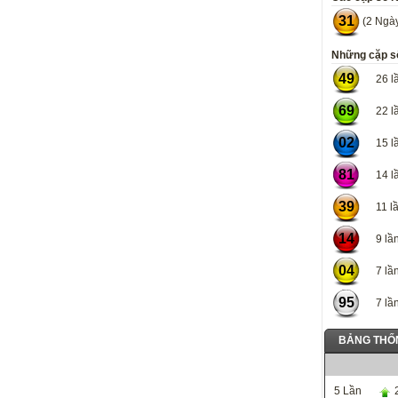
31
(2 Ngày
Những cặp số
49
26 l
69
22 l
02
15 l
81
14 l
39
11 lầ
14
9 lầ
04
7 lầ
95
7 lầ
BẢNG THỐN
5 Lần