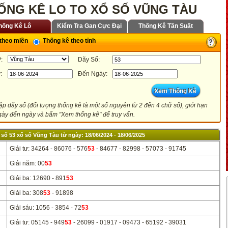
ỐNG KÊ LO TO XỔ SỐ VŨNG TÀU
hống Kê Lô
Kiểm Tra Gan Cực Đại
Thống Kê Tần Suất
theo miền
Thống kê theo tỉnh
:
Dãy Số:
:
Đến Ngày:
ập dãy số (đối tượng thống kê là một số nguyên từ 2 đến 4 chữ số), giới hạn
ngày đến ngày và bấm "Xem thống kê" để truy vấn.
số 53 xổ số Vũng Tàu từ ngày: 18/06/2024 - 18/06/2025
Giải tư: 34264 - 86076 - 576
53
- 84677 - 82998 - 57073 - 91745
Giải năm: 00
53
Giải ba: 12690 - 891
53
Giải ba: 308
53
- 91898
Giải sáu: 1056 - 3854 - 72
53
Giải tư: 05145 - 949
53
- 26099 - 01917 - 09473 - 65192 - 39031