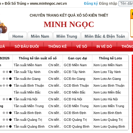
p » Đổi Số Trúng » www.minhngoc.net.vn
Đăng ký
Đăng nhập
CHUYÊN TRANG KẾT QUẢ XỔ SỐ KIẾN THIẾT
MINH NGỌC
Home
Miền Nam
Miền Trung
Miền Bắc & Điện Toán
QUẢ
SỚ ĐẦU ĐUÔI
THỐNG KÊ
VÉ SỐ
IN VÉ DÒ
THÔNG
8/2026
Thống kê tần suất xổ số
Gan cực đại
Thống kê Loto
m
Tần suất Miền Nam
Chi tiết!..
GCĐ Miền Nam
Xem Loto Miền Nam
Tần suất Tây Ninh
Chi tiết!..
GCĐ Tây Ninh
Xem Loto Tây Ninh
Tần suất An Giang
Chi tiết!..
GCĐ An Giang
Xem Loto An Giang
ận
Tần suất Bình Thuận
Chi tiết!..
GCĐ Bình Thuận
Xem Loto Bình Thuận
Tần suất Miền Bắc
Chi tiết!..
GCĐ Miền Bắc
Xem Loto Miền Bắc
Tần suất Hà Nội
Chi tiết!..
GCĐ Hà Nội
Xem Loto Hà Nội
ng
Tần suất Miền Trung
Chi tiết!..
GCĐ Miền Trung
Xem Loto Miền Trung
Tần suất Bình Định
Chi tiết!..
GCĐ Bình Định
Xem Loto Bình Định
Tần suất Quảng Trị
Chi tiết!..
GCĐ Quảng Trị
Xem Loto Quảng Trị
nh
Tần suất Quảng Bình
Chi tiết!..
GCĐ Quảng Bình
Xem Loto Quảng Bình