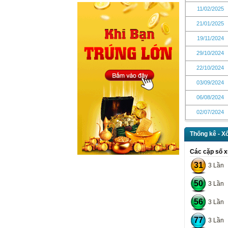
11/02/2025
21/01/2025
19/11/2024
29/10/2024
22/10/2024
03/09/2024
06/08/2024
02/07/2024
Thống kê - X
Các cặp số xu
31
3 Lần
50
3 Lần
56
3 Lần
77
3 Lần