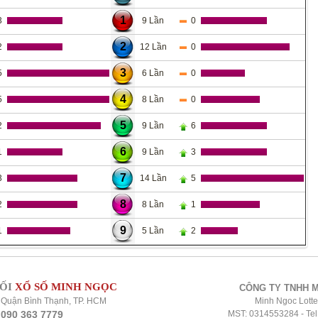
1
3
9 Lần
0
2
2
12 Lần
0
3
5
6 Lần
0
4
5
8 Lần
0
5
2
9 Lần
6
6
1
9 Lần
3
7
3
14 Lần
5
8
2
8 Lần
1
9
1
5 Lần
2
HỐI
XỔ SỐ MINH NGỌC
CÔNG TY TNHH M
, Quận Bình Thạnh, TP. HCM
Minh Ngoc Lott
 090 363 7779
MST: 0314553284 - Tel