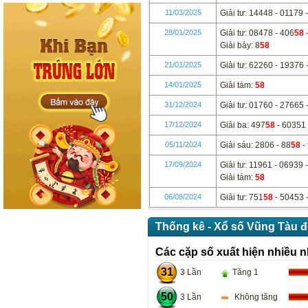
11/03/2025
Giải tư: 14448 - 01179 
28/01/2025
Giải tư: 08478 - 406
58
-
Giải bảy: 8
58
21/01/2025
Giải tư: 62260 - 19376 
14/01/2025
Giải tám:
58
31/12/2024
Giải tư: 01760 - 27665 
17/12/2024
Giải ba: 497
58
- 60351
05/11/2024
Giải sáu: 2806 - 88
58
-
17/09/2024
Giải tư: 11961 - 06939 
Giải tám:
58
06/08/2024
Giải tư: 751
58
- 50453 
Thống kê - Xổ số Vũng Tàu đ
Các cặp số xuất hiện nhiều n
31
3 Lần
Tăng 1
50
3 Lần
Không tăng