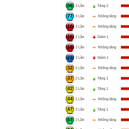
56
3 Lần
Tăng 2
77
3 Lần
Không tăng
10
2 Lần
Không tăng
16
2 Lần
Giảm 1
18
2 Lần
Không tăng
22
2 Lần
Giảm 1
32
2 Lần
Không tăng
37
2 Lần
Tăng 1
42
2 Lần
Tăng 1
44
2 Lần
Không tăng
47
2 Lần
Tăng 1
57
2 Lần
Không tăng