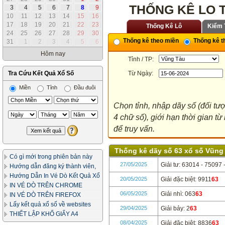
THỐNG KÊ LO 
3
4
5
6
7
8
9
10
11
12
13
14
15
16
17
18
19
20
21
22
23
Thống Kê Lô
Kiểm 
24
25
26
27
28
29
30
Thống kê theo miền
Thống kê th
31
1
2
3
4
5
6
Hôm nay
Tỉnh / TP:
Tra Cứu Kết Quả Xổ Số
Từ Ngày:
Miền
Tỉnh
Đầu đuôi
Chọn tỉnh, nhập dãy số (đối tư
4 chữ số), giới hạn thời gian 
để truy vấn.
Thống kê dãy số 63 xổ số Vũng 
Có gì mới trong phiên bản này
27/05/2025
Giải tư: 63014 - 75097 
Hướng dẫn đăng ký thành viên,
in vé dò
Hướng Dẫn In Vé Dò Kết Quả Xổ
20/05/2025
Giải đặc biệt: 9911
63
Số
IN VÉ DÒ TRÊN CHROME
06/05/2025
Giải nhì: 063
63
IN VÉ DÒ TRÊN FIREFOX
Lấy kết quả xổ số về websites
29/04/2025
Giải bảy: 2
63
của bạn
THIẾT LẬP KHỔ GIẤY A4
08/04/2025
Giải đặc biệt: 8836
63