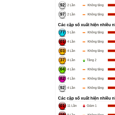
92
2 Lần
Không tăng
97
2 Lần
Không tăng
Các cặp số xuất hiện nhiều n
77
5 Lần
Không tăng
01
4 Lần
Không tăng
03
4 Lần
Không tăng
37
4 Lần
Tăng 2
64
4 Lần
Không tăng
82
4 Lần
Không tăng
92
4 Lần
Không tăng
Các cặp số xuất hiện nhiều n
01
11 Lần
Giảm 1
16