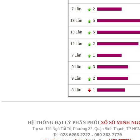
7 Lần
2
13 Lần
5
13 Lần
5
12 Lần
2
7 Lần
1
9 Lần
3
9 Lần
2
8 Lần
1
HỆ THỐNG ĐẠI LÝ PHÂN PHỐI
XỔ SỐ MINH NG
Trụ sở: 119 Ngô Tất Tố, Phường 22, Quận Bình Thạnh, TP. HC
028 6266 2222 - 090 363 7779
Tel: