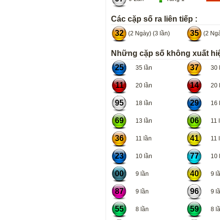
Các cặp số ra liên tiếp :
32
35
(2 Ngày) (3 lần)
(2 Ngà
Những cặp số không xuất hiệ
25
37
35 lần
30 l
11
14
20 lần
20 l
95
29
18 lần
16 l
69
06
13 lần
11 l
36
41
11 lần
11 l
23
77
10 lần
10 l
00
40
9 lần
9 lầ
87
96
9 lần
9 lầ
55
59
8 lần
8 lầ