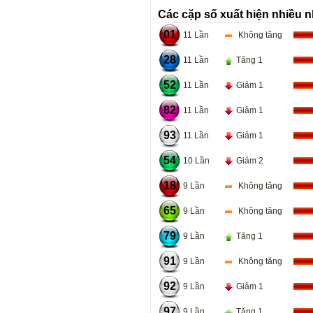
Các cặp số xuất hiện nhiều n
01
11 Lần
Không tăng
28
11 Lần
Tăng 1
52
11 Lần
Giảm 1
82
11 Lần
Giảm 1
93
11 Lần
Giảm 1
54
10 Lần
Giảm 2
18
9 Lần
Không tăng
65
9 Lần
Không tăng
79
9 Lần
Tăng 1
91
9 Lần
Không tăng
92
9 Lần
Giảm 1
97
9 Lần
Tăng 1