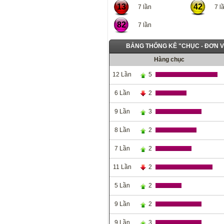
13
42
7 lần
7 lầ
82
7 lần
BẢNG THỐNG KÊ "CHỤC - ĐƠN V
Hàng chục
12 Lần
5
6 Lần
2
9 Lần
3
8 Lần
2
7 Lần
2
11 Lần
2
5 Lần
2
9 Lần
2
9 Lần
3