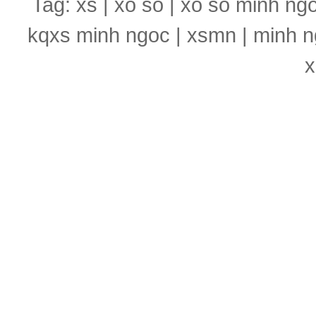
Tag: xs | xo so | xo so minh ng
kqxs minh ngoc | xsmn | minh n
x