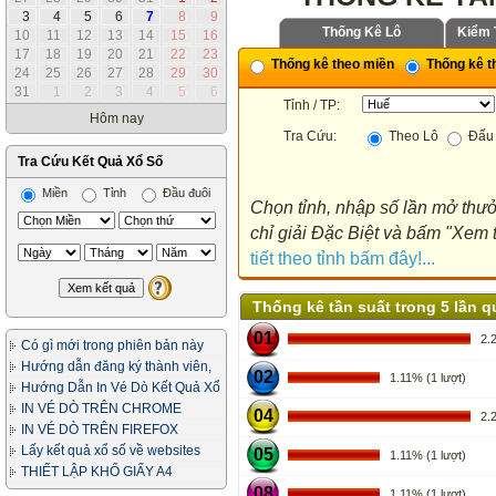
3
4
5
6
7
8
9
Thống Kê Lô
Kiểm 
10
11
12
13
14
15
16
17
18
19
20
21
22
23
Thống kê theo miền
Thống kê th
24
25
26
27
28
29
30
31
1
2
3
4
5
6
Tỉnh / TP:
Hôm nay
Tra Cứu:
Theo Lô
Đấu 
Tra Cứu Kết Quả Xổ Số
Miền
Tỉnh
Đầu đuôi
Chọn tỉnh, nhập số lần mở thưở
chỉ giải Đặc Biệt và bấm "Xem t
tiết theo tỉnh bấm đây!...
Thống kê tần suất trong 5 lần q
01
2.22
Có gì mới trong phiên bản này
Hướng dẫn đăng ký thành viên,
02
1.11% (1 lượt)
in vé dò
Hướng Dẫn In Vé Dò Kết Quả Xổ
Số
IN VÉ DÒ TRÊN CHROME
04
2.22
IN VÉ DÒ TRÊN FIREFOX
Lấy kết quả xổ số về websites
05
1.11% (1 lượt)
của bạn
THIẾT LẬP KHỔ GIẤY A4
08
1.11% (1 lượt)