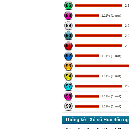
85
2.22
88
1.11% (1 lượt)
89
2.22
90
2.22
91
2.22
92
1.11% (1 lượt)
93
94
1.11% (1 lượt)
97
2.22
98
1.11% (1 lượt)
99
1.11% (1 lượt)
Thống kê - Xổ số Huế đến ng