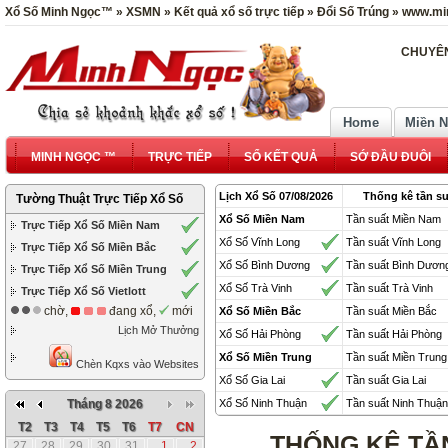
Xổ Số Minh Ngọc™ » XSMN » Kết quả xổ số trực tiếp » Đổi Số Trúng » www.mi
CHUYÊN
Home
Miền 
MINH NGỌC ™
TRỰC TIẾP
SỔ KẾT QUẢ
SỚ ĐẦU ĐUÔI
Lịch Xổ Số 07/08/2026
Thống kê tần su
Tường Thuật Trực Tiếp Xổ Số
Xổ Số Miền Nam
Tần suất Miền Nam
Trực Tiếp Xổ Số Miền Nam
Xổ Số Vĩnh Long
Tần suất Vĩnh Long
Trực Tiếp Xổ Số Miền Bắc
Xổ Số Bình Dương
Tần suất Bình Dươn
Trực Tiếp Xổ Số Miền Trung
Xổ Số Trà Vinh
Tần suất Trà Vinh
Trực Tiếp Xổ Số Vietlott
chờ,
đang xổ,
mới
Xổ Số Miền Bắc
Tần suất Miền Bắc
Lịch Mở Thưởng
Xổ Số Hải Phòng
Tần suất Hải Phòng
Xổ Số Miền Trung
Tần suất Miền Trung
Chèn Kqxs vào Websites
Xổ Số Gia Lai
Tần suất Gia Lai
Tháng 8 2026
Xổ Số Ninh Thuận
Tần suất Ninh Thuận
T2
T3
T4
T5
T6
T7
CN
THỐNG KÊ TẦ
27
28
29
30
31
1
2