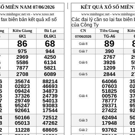
Ố MIỀN NAM 07/06/2026
KẾT QUẢ XỔ SỐ MIỀN N
ww.minhngoc.net.vn - www.xoso.net
www.minhngoc.net - www.minhngoc.
i fax biên bản kết quả xổ số
Các đại lý cần so lại fax biên
của Công Ty
ang
Kiên Giang
Đà Lạt
CN
Tiền Giang
Kiê
6
6K1
ĐL6K1
TG-A6
07/06/2026
86
68
89
Giải 8
975
944
390
Giải 7
7
2969
4250
2767
2
6
5586
6134
3926
5
Giải 6
9
7877
5821
1209
7
4
2708
6089
2844
2
Giải 5
6
35674
88214
64066
3
3
02823
46693
07603
0
5
09424
34873
51825
0
6
37326
24739
00576
3
Giải 4
7
29749
54013
78777
2
1
95247
93083
29371
9
2
92661
17544
27422
9
4
50166
72512
62494
5
Giải 3
8
05013
47262
17948
0
2
11228
68605
93762
1
Giải 2