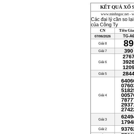
KẾT QUẢ XỔ S
www.minhngoc.net - w
Các đại lý cần so lạ
của Công Ty
CN
Tiền Gi
TG-A
07/06/2026
89
Giải 8
390
Giải 7
276
392
Giải 6
120
284
Giải 5
6406
0760
5182
0057
Giải 4
7877
2937
2742
6249
Giải 3
1794
9376
Giải 2