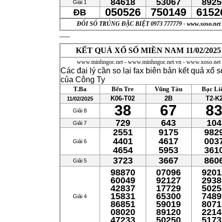
84618
53067
8925
Giải 1
050526
750149
6152
ĐB
ĐỔI SỐ TRÚNG ĐẶC BIỆT 0973 777779 - www.xoso.net
KẾT QUẢ XỔ SỐ MIỀN NAM 11/02/2025
www.minhngoc.net - www.minhngoc.net.vn - www.xoso.net
Các đại lý cần so lại fax biên bản kết quả xổ s
của Công Ty
T.Ba
Bến Tre
Vũng Tàu
Bạc Li
K06-T02
2B
T2-K
11/02/2025
38
67
8
Giải 8
729
643
104
Giải 7
2551
9175
982
4401
4617
003
Giải 6
4654
5953
361
3723
3667
860
Giải 5
98870
07096
9201
60049
92127
2938
42837
17729
5025
15831
65300
7489
Giải 4
86851
59019
8071
08020
89120
2214
47233
50250
5173