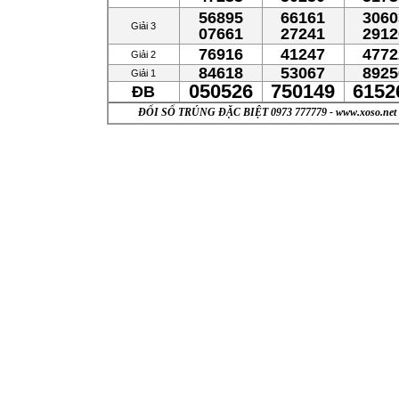
56895
66161
3060
Giải 3
07661
27241
2912
76916
41247
4772
Giải 2
84618
53067
8925
Giải 1
050526
750149
6152
ĐB
ĐỔI SỐ TRÚNG ĐẶC BIỆT 0973 777779 - www.xoso.net