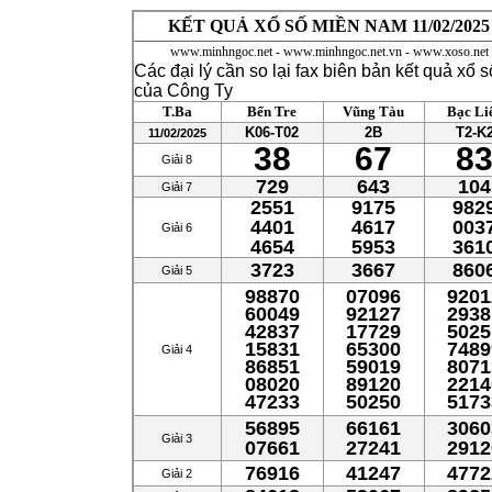
KẾT QUẢ XỔ SỐ MIỀN NAM 11/02/2025
www.minhngoc.net - www.minhngoc.net.vn - www.xoso.net
Các đại lý cần so lại fax biên bản kết quả xổ s
của Công Ty
T.Ba
Bến Tre
Vũng Tàu
Bạc Li
K06-T02
2B
T2-K
11/02/2025
38
67
8
Giải 8
729
643
104
Giải 7
2551
9175
982
4401
4617
003
Giải 6
4654
5953
361
3723
3667
860
Giải 5
98870
07096
9201
60049
92127
2938
42837
17729
5025
15831
65300
7489
Giải 4
86851
59019
8071
08020
89120
2214
47233
50250
5173
56895
66161
3060
Giải 3
07661
27241
2912
76916
41247
4772
Giải 2