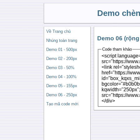
Demo chèn
Về Trang chủ
Demo 06 (rộng
Nhúng toàn trang
Code tham khảo
Demo 01 - 500px
<script language=
Demo 02 - 200px
src="https://www.
<link rel="stylesheet" type="text/css"
Demo 03 - 50%
href="https://ww
Demo 04 - 100%
id="box_kqxs_min
bgcolor="#b0b0b0
Demo 05 - 155px
kqwidth="250px"; 
src="https://www
Demo 06 - 250px
</div>
Tạo mã code mới