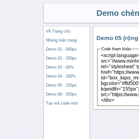
Demo chèn
Về Trang chủ
Demo 05 (rộng 
Nhúng toàn trang
Code tham khảo
Demo 01 - 500px
<script language=
Demo 02 - 200px
src="//www.minhng
rel="stylesheet" t
Demo 03 - 50%
href="https://ww
Demo 04 - 100%
id="box_kqxs_min
bgcolor="#ffd500
Demo 05 - 155px
kqwidth="155px"; 
src="https://www
Demo 06 - 250px
</div>
Tạo mã code mới