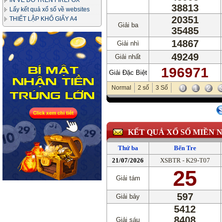
IN VÉ DÒ TRÊN FIREFOX
38813
Lấy kết quả xổ số về websites
20351
của bạn
THIẾT LẬP KHỔ GIẤY A4
Giải ba
35485
14867
Giải nhì
49249
Giải nhất
196971
Giải Đặc Biệt
0
1
2
Normal
2 số
3 Số
KẾT QUẢ XỔ SỐ MIỀN 
Thứ ba
Bến Tre
21/07/2026
XSBTR - K29-T07
25
Giải tám
597
Giải bảy
5412
8408
Giải sáu