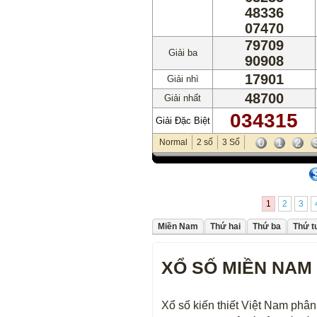
48336
07470
79709
Giải ba
90908
17901
Giải nhì
48700
Giải nhất
034315
Giải Đặc Biệt
0
1
2
Normal
2 số
3 Số
1
2
3
Miền Nam
Thứ hai
Thứ ba
Thứ t
XỔ SỐ MIỀN NAM 
Xổ số kiến thiết Việt Nam phân 