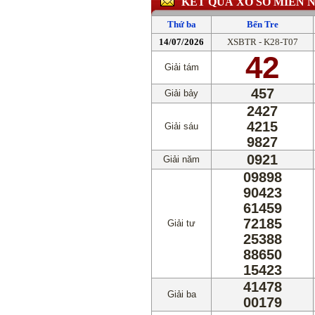
KẾT QUẢ XỔ SỐ MIỀN 
Thứ ba
Bến Tre
14/07/2026
XSBTR - K28-T07
42
Giải tám
457
Giải bảy
2427
4215
Giải sáu
9827
0921
Giải năm
09898
90423
61459
72185
Giải tư
25388
88650
15423
41478
Giải ba
00179