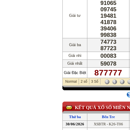
91065
09745
19481
Giải tư
41878
39406
99838
74773
Giải ba
87723
00083
Giải nhì
59078
Giải nhất
877777
Giải Đặc Biệt
0
1
2
Normal
2 số
3 Số
KẾT QUẢ XỔ SỐ MIỀN 
Thứ ba
Bến Tre
30/06/2026
XSBTR - K26-T06