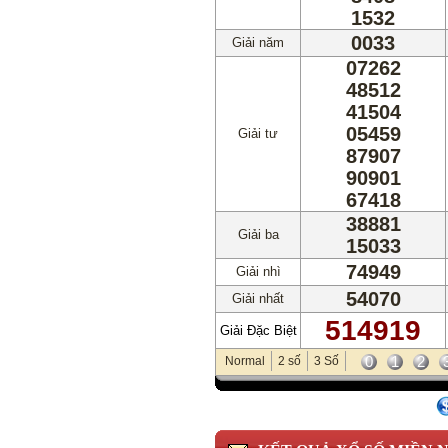
1532
0033
Giải năm
07262
48512
41504
05459
Giải tư
87907
90901
67418
38881
Giải ba
15033
74949
Giải nhì
54070
Giải nhất
514919
Giải Đặc Biệt
0
1
2
Normal
2 số
3 Số