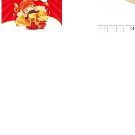
<<<
<<
<