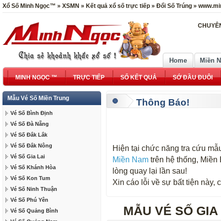
Xổ Số Minh Ngọc™ » XSMN » Kết quả xổ số trực tiếp » Đổi Số Trúng » www.mi
CHUYÊN
Home
Miền 
MINH NGỌC ™
TRỰC TIẾP
SỔ KẾT QUẢ
SỚ ĐẦU ĐUÔI
Mẫu Vé Số Miền Trung
Thông Báo!
Vé Số Bình Định
Vé Số Đà Nẵng
Vé Số Đắk Lắk
Vé Số Đắk Nông
Hiện tại chức năng tra cứu mẫu
Vé Số Gia Lai
Miền Nam
trên hệ thống, Miền
Vé Số Khánh Hòa
lòng quay lại lần sau!
Vé Số Kon Tum
Xin cáo lỗi về sự bất tiện này
Vé Số Ninh Thuận
Vé Số Phú Yên
MẪU VÉ SỐ GIA 
Vé Số Quảng Bình