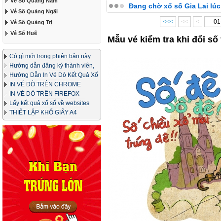
Vé Số Quảng Nam
Đang chờ xổ số Gia Lai lúc
Vé Số Quảng Ngãi
<<<
<<
<
Vé Số Quảng Trị
Vé Số Huế
Mẫu vé kiểm tra khi đổi số
Có gì mới trong phiên bản này
Hướng dẫn đăng ký thành viên,
in vé dò
Hướng Dẫn In Vé Dò Kết Quả Xổ
Số
IN VÉ DÒ TRÊN CHROME
IN VÉ DÒ TRÊN FIREFOX
Lấy kết quả xổ số về websites
của bạn
THIẾT LẬP KHỔ GIẤY A4