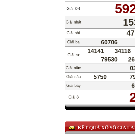
59
Giải ĐB
15
Giải nhất
47
Giải nhì
60706
Giải ba
14141
34116
Giải tư
79530
26
0
Giải năm
5750
7
Giải sáu
6
Giải bảy
Giải 8
KẾT QUẢ XỔ SỐ GIA LA