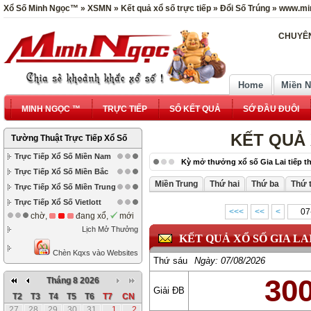
Xổ Số Minh Ngọc™ » XSMN » Kết quả xổ số trực tiếp » Đổi Số Trúng » www.mi
CHUYÊN
Home
Miền 
MINH NGỌC ™
TRỰC TIẾP
SỔ KẾT QUẢ
SỚ ĐẦU ĐUÔI
KẾT QUẢ 
Tường Thuật Trực Tiếp Xổ Số
Trực Tiếp Xổ Số Miền Nam
Kỳ mở thưởng xổ số Gia Lai tiếp th
Trực Tiếp Xổ Số Miền Bắc
Miền Trung
Thứ hai
Thứ ba
Thứ 
Trực Tiếp Xổ Số Miền Trung
Trực Tiếp Xổ Số Vietlott
<<<
<<
<
chờ,
đang xổ,
mới
Lịch Mở Thưởng
KẾT QUẢ XỔ SỐ GIA LA
Chèn Kqxs vào Websites
Thứ sáu
Ngày:
07/08/2026
30
Tháng 8 2026
Giải ĐB
T2
T3
T4
T5
T6
T7
CN
27
28
29
30
31
1
2