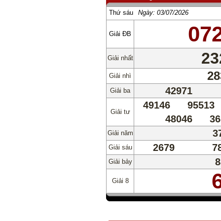
Thứ sáu
Ngày:
03/07/2026
07
Giải ĐB
23
Giải nhất
28
Giải nhì
42971
Giải ba
49146
95513
Giải tư
48046
36
3
Giải năm
2679
7
Giải sáu
8
Giải bảy
Giải 8