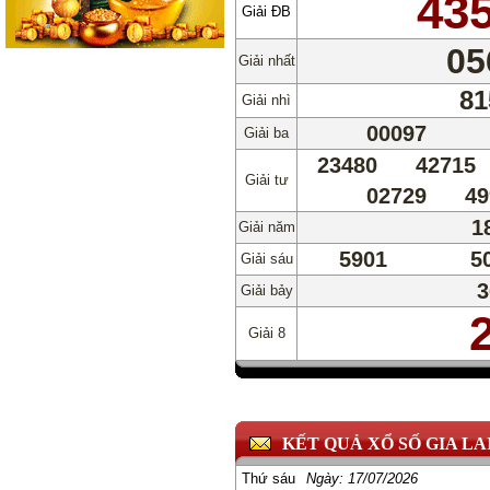
43
Giải ĐB
05
Giải nhất
81
Giải nhì
00097
Giải ba
23480
42715
Giải tư
02729
49
1
Giải năm
5901
5
Giải sáu
3
Giải bảy
Giải 8
KẾT QUẢ XỔ SỐ GIA LA
Thứ sáu
Ngày:
17/07/2026