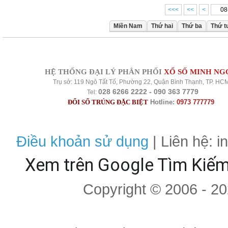
<<<
<<
<
Miền Nam
Thứ hai
Thứ ba
Thứ t
HỆ THỐNG ĐẠI LÝ PHÂN PHỐI
XỔ SỐ MINH NG
Trụ sở: 119 Ngô Tất Tố, Phường 22, Quận Bình Thạnh, TP. HC
028 6266 2222 - 090 363 7779
Tel:
ĐỔI SỐ TRÚNG ĐẶC BIỆT
Hotline:
0973 777779
Điều khoản sử dụng
| Liên hệ: 
Xem trên Google Tìm Kiế
Copyright © 2006 - 2