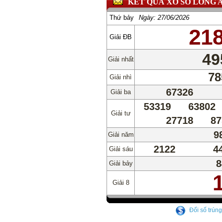
KẾT QUẢ XỔ SỐ LONG 
Thứ bảy
Ngày:
27/06/2026
21
Giải ĐB
49
Giải nhất
78
Giải nhì
67326
Giải ba
53319
63802
Giải tư
27718
87
9
Giải năm
2122
4
Giải sáu
8
Giải bảy
Giải 8
Đổi số trúng