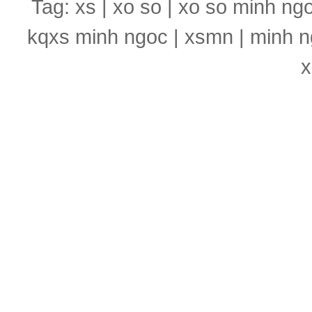
Tag: xs | xo so | xo so minh ng
kqxs minh ngoc | xsmn | minh n
x