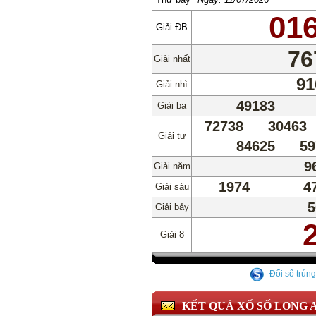
01
Giải ĐB
76
Giải nhất
91
Giải nhì
49183
Giải ba
72738
30463
Giải tư
84625
59
9
Giải năm
1974
4
Giải sáu
5
Giải bảy
Giải 8
Đổi số trúng
KẾT QUẢ XỔ SỐ LONG 