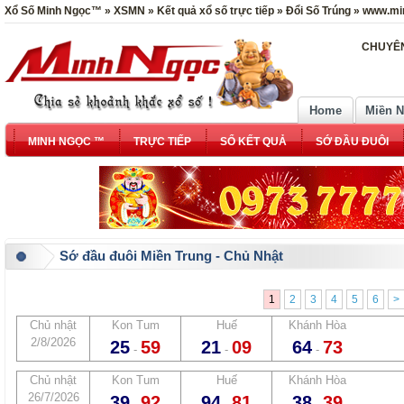
Xổ Số Minh Ngọc™ » XSMN » Kết quả xổ số trực tiếp » Đổi Số Trúng » www.mi
CHUYÊN
Home
Miền 
MINH NGỌC ™
TRỰC TIẾP
SỔ KẾT QUẢ
SỚ ĐẦU ĐUÔI
Sớ đầu đuôi Miền Trung - Chủ Nhật
1
2
3
4
5
6
>
Chủ nhật
Kon Tum
Huế
Khánh Hòa
2/8/2026
25
59
21
09
64
73
-
-
-
Chủ nhật
Kon Tum
Huế
Khánh Hòa
26/7/2026
39
92
94
81
38
39