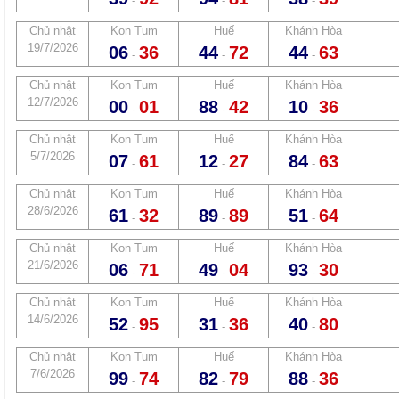
-
-
-
Chủ nhật
Kon Tum
Huế
Khánh Hòa
19/7/2026
06
36
44
72
44
63
-
-
-
Chủ nhật
Kon Tum
Huế
Khánh Hòa
12/7/2026
00
01
88
42
10
36
-
-
-
Chủ nhật
Kon Tum
Huế
Khánh Hòa
5/7/2026
07
61
12
27
84
63
-
-
-
Chủ nhật
Kon Tum
Huế
Khánh Hòa
28/6/2026
61
32
89
89
51
64
-
-
-
Chủ nhật
Kon Tum
Huế
Khánh Hòa
21/6/2026
06
71
49
04
93
30
-
-
-
Chủ nhật
Kon Tum
Huế
Khánh Hòa
14/6/2026
52
95
31
36
40
80
-
-
-
Chủ nhật
Kon Tum
Huế
Khánh Hòa
7/6/2026
99
74
82
79
88
36
-
-
-