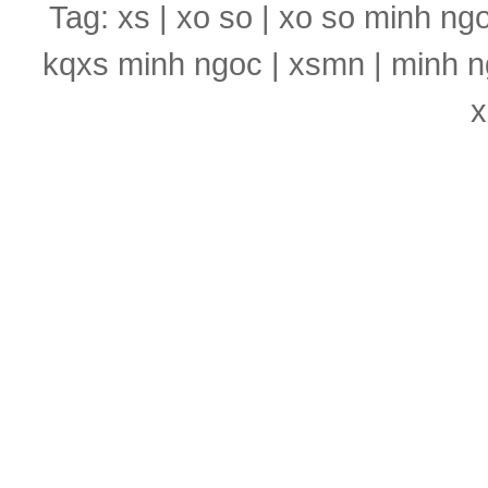
Tag: xs | xo so | xo so minh ng
kqxs minh ngoc | xsmn | minh n
x