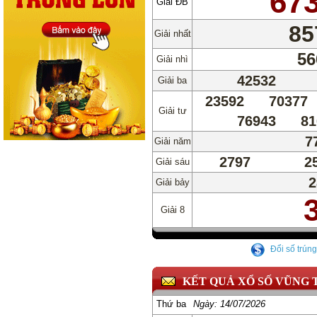
67
Giải ĐB
85
Giải nhất
56
Giải nhì
42532
Giải ba
23592
70377
Giải tư
76943
81
7
Giải năm
2797
2
Giải sáu
2
Giải bảy
Giải 8
Đổi số trúng
KẾT QUẢ XỔ SỐ VŨNG 
Thứ ba
Ngày:
14/07/2026