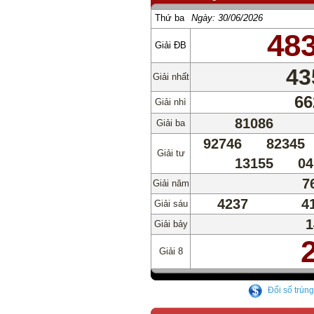
Thứ ba
Ngày:
30/06/2026
48
Giải ĐB
43
Giải nhất
66
Giải nhì
81086
Giải ba
92746
82345
Giải tư
13155
04
7
Giải năm
4237
4
Giải sáu
1
Giải bảy
Giải 8
Đổi số trúng