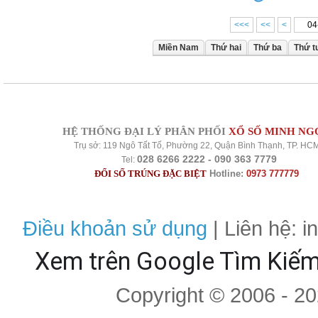
<<<
<<
<
Miền Nam
Thứ hai
Thứ ba
Thứ t
HỆ THỐNG ĐẠI LÝ PHÂN PHỐI
XỔ SỐ MINH NG
Trụ sở: 119 Ngô Tất Tố, Phường 22, Quận Bình Thạnh, TP. HC
028 6266 2222 - 090 363 7779
Tel:
ĐỔI SỐ TRÚNG ĐẶC BIỆT
Hotline:
0973 777779
Điều khoản sử dụng
| Liên hệ: 
Xem trên Google Tìm Kiế
Copyright © 2006 - 2