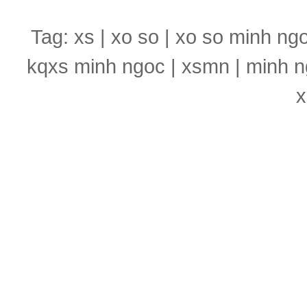
Tag: xs | xo so | xo so minh ng
kqxs minh ngoc | xsmn | minh n
x