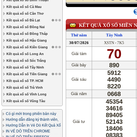
Kết quả xổ số Bình Thuận
Kết quả xổ số Cà Mau
Kết quả xổ số Cần Thơ
Kết quả xổ số Đà Lạt
KẾT QUẢ XỔ SỐ MIỀN 
Kết quả xổ số Đồng Nai
Kết quả xổ số Đồng Tháp
Thứ năm
Tây Ninh
Kết quả xổ số Hậu Giang
30/07/2026
XSTN - 7K5
Kết quả xổ số Kiên Giang
70
Giải tám
Kết quả xổ số Long An
Kết quả xổ số Sóc Trăng
890
Giải bảy
Kết quả xổ số Tây Ninh
5912
Kết quả xổ số Tiền Giang
4490
Giải sáu
Kết quả xổ số TP. HCM
8220
Kết quả xổ số Trà Vinh
0668
Giải năm
Kết quả xổ số Vĩnh Long
45354
Kết quả xổ số Vũng Tàu
34616
Có gì mới trong phiên bản này
89405
Hướng dẫn đăng ký thành viên,
52143
Giải tư
in vé dò
Hướng Dẫn In Vé Dò Kết Quả Xổ
18406
Số
IN VÉ DÒ TRÊN CHROME
08383