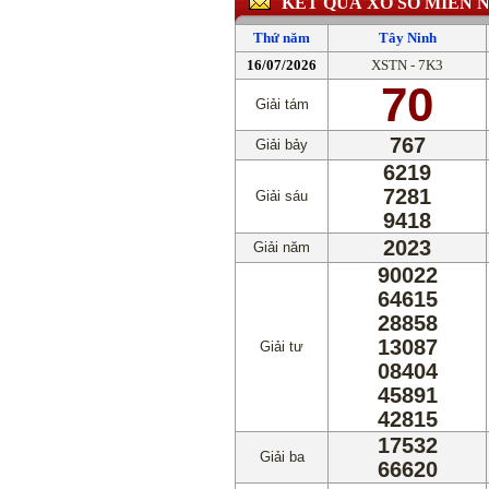
KẾT QUẢ XỔ SỐ MIỀN 
Thứ năm
Tây Ninh
16/07/2026
XSTN - 7K3
70
Giải tám
767
Giải bảy
6219
7281
Giải sáu
9418
2023
Giải năm
90022
64615
28858
13087
Giải tư
08404
45891
42815
17532
Giải ba
66620