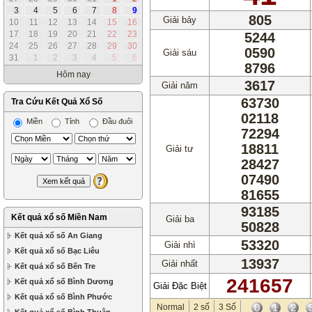
3
4
5
6
7
8
9
805
Giải bảy
10
11
12
13
14
15
16
17
18
19
20
21
22
23
5244
24
25
26
27
28
29
30
0590
Giải sáu
31
1
2
3
4
5
6
8796
Hôm nay
3617
Giải năm
63730
Tra Cứu Kết Quả Xổ Số
02118
Miền
Tỉnh
Đầu đuôi
72294
18811
Giải tư
28427
07490
81655
93185
Kết quả xổ số Miền Nam
Giải ba
50828
Kết quả xổ số An Giang
53320
Giải nhì
Kết quả xổ số Bạc Liêu
13937
Giải nhất
Kết quả xổ số Bến Tre
241657
Kết quả xổ số Bình Dương
Giải Đặc Biệt
Kết quả xổ số Bình Phước
0
1
2
Normal
2 số
3 Số