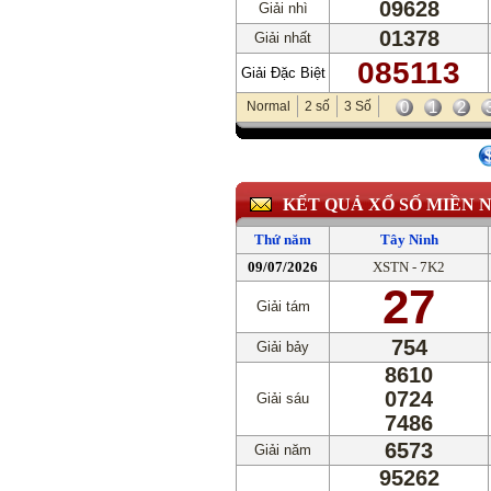
09628
Giải nhì
01378
Giải nhất
085113
Giải Đặc Biệt
0
1
2
Normal
2 số
3 Số
KẾT QUẢ XỔ SỐ MIỀN 
Thứ năm
Tây Ninh
09/07/2026
XSTN - 7K2
27
Giải tám
754
Giải bảy
8610
0724
Giải sáu
7486
6573
Giải năm
95262