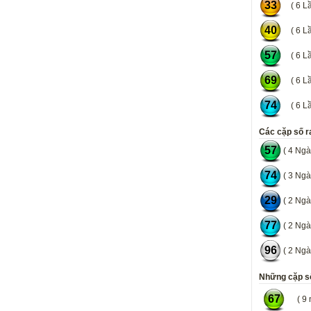
33
( 6 L
40
( 6 L
57
( 6 L
69
( 6 L
74
( 6 L
Các cặp số ra
57
( 4 Ngày
74
( 3 Ngày
29
( 2 Ngày
77
( 2 Ngày
96
( 2 Ngày
Những cặp số
67
( 9 n