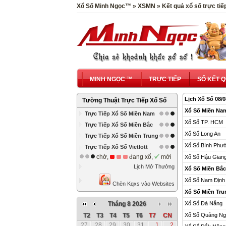
Xổ Số Minh Ngọc™ » XSMN » Kết quả xổ số trực tiế
MINH NGỌC ™
TRỰC TIẾP
SỔ KẾT 
Lịch Xổ Số 08/0
Tường Thuật Trực Tiếp Xổ Số
Xổ Số Miền Na
Trực Tiếp Xổ Số Miền Nam
Xổ Số TP. HCM
Trực Tiếp Xổ Số Miền Bắc
Xổ Số Long An
Trực Tiếp Xổ Số Miền Trung
Xổ Số Bình Phư
Trực Tiếp Xổ Số Vietlott
chờ,
đang xổ,
mới
Xổ Số Hậu Gian
Lịch Mở Thưởng
Xổ Số Miền Bắc
Xổ Số Nam Định
Chèn Kqxs vào Websites
Xổ Số Miền Tru
Tháng 8 2026
Xổ Số Đà Nẵng
T2
T3
T4
T5
T6
T7
CN
Xổ Số Quảng Ng
27
28
29
30
31
1
2