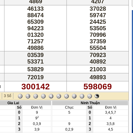
4869
4207
46133
37028
88474
59747
65309
24425
94223
53505
01320
70996
71257
37359
49886
55504
03539
70923
53371
40892
53829
21003
72019
49893
300142
598069
t
0
1
2
3
4
5
6
7
8
9
3 Số
Gia Lai
Ninh Thuận
Số
Đơn Vị
Chục
Số
Đơn Vị
0
0
9
5
3
,
4
,
5
,
7
1
2
1
9
4
2
2
0
,
3
,
9
9
3
,
5
,
8
3
3
3
,
9
0
,
2
,
9
4
,
5