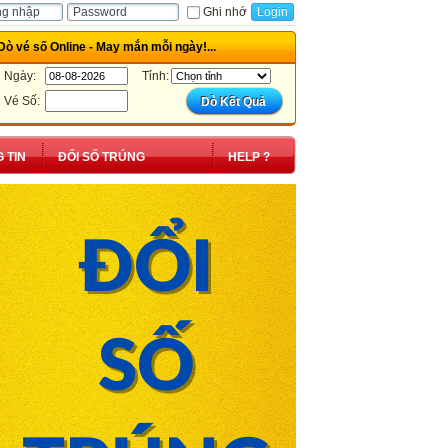
Ghi nhớ
Dò vé số Online - May mắn mỗi ngày!...
Ngày:
Tỉnh:
Vé Số:
 TIN
ĐỔI SỐ TRÚNG
HELP ?