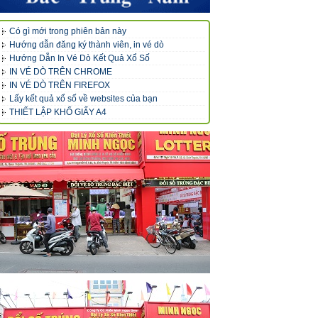
Có gì mới trong phiên bản này
Hướng dẫn đăng ký thành viên, in vé dò
Hướng Dẫn In Vé Dò Kết Quả Xổ Số
IN VÉ DÒ TRÊN CHROME
IN VÉ DÒ TRÊN FIREFOX
Lấy kết quả xổ số về websites của bạn
THIẾT LẬP KHỔ GIẤY A4