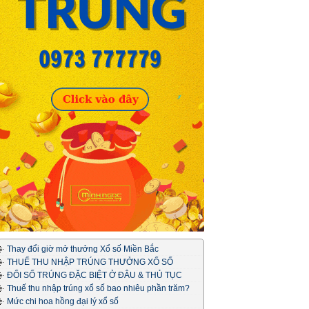
Thay đổi giờ mở thưởng Xổ số Miền Bắc
THUẾ THU NHẬP TRÚNG THƯỞNG XỔ SỐ
ĐỔI SỐ TRÚNG ĐẶC BIỆT Ở ĐÂU & THỦ TỤC
NHƯ THẾ NÀO?
Thuế thu nhập trúng xổ số bao nhiêu phần trăm?
Mức chi hoa hồng đại lý xổ số