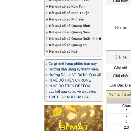
Kết quả xổ số Khánh Hòa
Giải năm
Kết quả xổ số Kon Tum
Kết quả xổ số Ninh Thuận
Kết quả xổ số Phú Yên
Kết quả xổ số Quảng Bình
Giải tư
Kết quả xổ số Quảng Nam
Kết quả xổ số Quảng Ngãi
Kết quả xổ số Quảng Trị
Kết quả xổ số Huế
Giải ba
Có gì mới trong phiên bản này
Giải nhì
Hướng dẫn đăng ký thành viên,
in vé dò
Hướng Dẫn In Vé Dò Kết Quả Xổ
Giải nhất
Số
IN VÉ DÒ TRÊN CHROME
Giải Đặc Biệ
IN VÉ DÒ TRÊN FIREFOX
Lấy kết quả xổ số về websites
Normal
2 số
của bạn
THIẾT LẬP KHỔ GIẤY A4
Chục
2
7
4
2
,
3