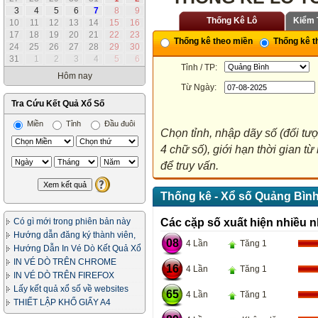
3
4
5
6
7
8
9
Thống Kê Lô
Kiểm 
10
11
12
13
14
15
16
17
18
19
20
21
22
23
Thống kê theo miền
Thống kê th
24
25
26
27
28
29
30
31
1
2
3
4
5
6
Tỉnh / TP:
Hôm nay
Từ Ngày:
Tra Cứu Kết Quả Xổ Số
Miền
Tỉnh
Đầu đuôi
Chọn tỉnh, nhập dãy số (đối tư
4 chữ số), giới hạn thời gian 
để truy vấn.
Thống kê - Xổ số Quảng Bình
Có gì mới trong phiên bản này
Các cặp số xuất hiện nhiều n
Hướng dẫn đăng ký thành viên,
08
4 Lần
Tăng 1
in vé dò
Hướng Dẫn In Vé Dò Kết Quả Xổ
Số
IN VÉ DÒ TRÊN CHROME
16
4 Lần
Tăng 1
IN VÉ DÒ TRÊN FIREFOX
Lấy kết quả xổ số về websites
65
4 Lần
Tăng 1
của bạn
THIẾT LẬP KHỔ GIẤY A4