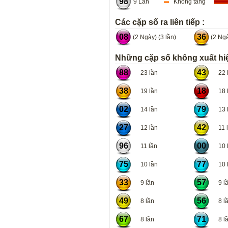
98
9 Lần
Không tăng
Các cặp số ra liên tiếp :
08
36
(2 Ngày) (3 lần)
(2 Ngà
Những cặp số không xuất hiệ
88
43
23 lần
22 l
38
18
19 lần
18 l
02
79
14 lần
13 l
27
42
12 lần
11 l
96
00
11 lần
10 l
75
77
10 lần
10 l
33
57
9 lần
9 lầ
49
56
8 lần
8 lầ
67
71
8 lần
8 lầ