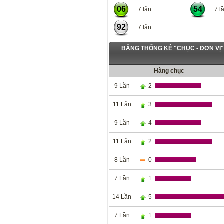
06
54
7 lần
7 lầ
92
7 lần
BẢNG THỐNG KÊ "CHỤC - ĐƠN VỊ
Hàng chục
9 Lần
2
11 Lần
3
9 Lần
4
11 Lần
2
8 Lần
0
7 Lần
1
14 Lần
5
7 Lần
1