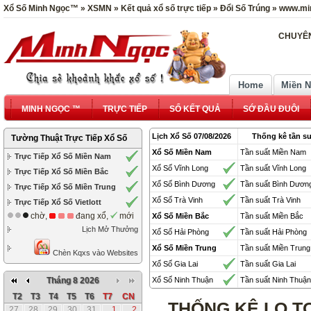
Xổ Số Minh Ngọc™ » XSMN » Kết quả xổ số trực tiếp » Đổi Số Trúng » www.mi
CHUYÊN
Home
Miền 
MINH NGỌC ™
TRỰC TIẾP
SỔ KẾT QUẢ
SỚ ĐẦU ĐUÔI
Lịch Xổ Số 07/08/2026
Thống kê tần su
Tường Thuật Trực Tiếp Xổ Số
Xổ Số Miền Nam
Tần suất Miền Nam
Trực Tiếp Xổ Số Miền Nam
Xổ Số Vĩnh Long
Tần suất Vĩnh Long
Trực Tiếp Xổ Số Miền Bắc
Xổ Số Bình Dương
Tần suất Bình Dươn
Trực Tiếp Xổ Số Miền Trung
Xổ Số Trà Vinh
Tần suất Trà Vinh
Trực Tiếp Xổ Số Vietlott
chờ,
đang xổ,
mới
Xổ Số Miền Bắc
Tần suất Miền Bắc
Lịch Mở Thưởng
Xổ Số Hải Phòng
Tần suất Hải Phòng
Xổ Số Miền Trung
Tần suất Miền Trung
Chèn Kqxs vào Websites
Xổ Số Gia Lai
Tần suất Gia Lai
Tháng 8 2026
Xổ Số Ninh Thuận
Tần suất Ninh Thuận
T2
T3
T4
T5
T6
T7
CN
THỐNG KÊ LO T
27
28
29
30
31
1
2