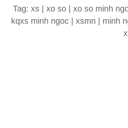
Tag: xs | xo so | xo so minh ng
kqxs minh ngoc | xsmn | minh n
x