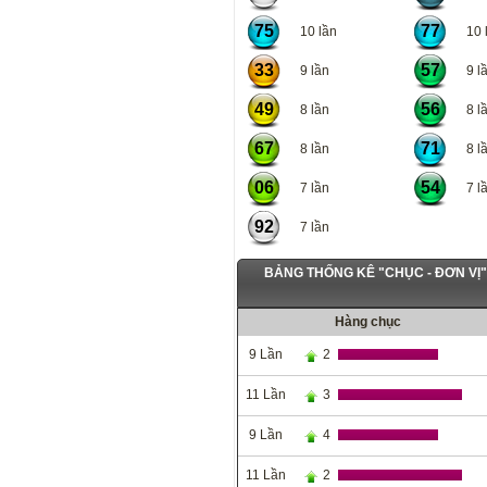
75
77
10 lần
10 l
33
57
9 lần
9 lầ
49
56
8 lần
8 lầ
67
71
8 lần
8 lầ
06
54
7 lần
7 lầ
92
7 lần
BẢNG THỐNG KÊ "CHỤC - ĐƠN VỊ
Hàng chục
9 Lần
2
11 Lần
3
9 Lần
4
11 Lần
2