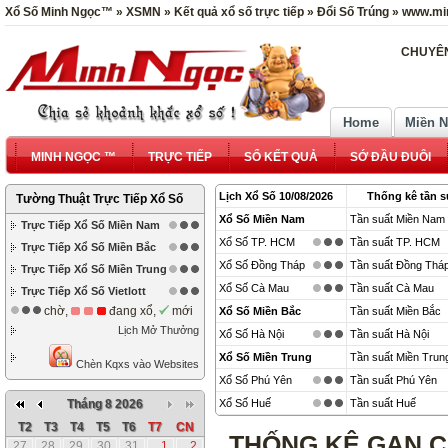
Xổ Số Minh Ngọc™ » XSMN » Kết quả xổ số trực tiếp » Đổi Số Trúng » www.mi
CHUYÊN
Home
Miền 
MINH NGỌC ™
TRỰC TIẾP
SỔ KẾT QUẢ
SỚ ĐẦU ĐUÔI
Lịch Xổ Số 10/08/2026
Thống kê tần s
Tường Thuật Trực Tiếp Xổ Số
Xổ Số Miền Nam
Tần suất Miền Nam
Trực Tiếp Xổ Số Miền Nam
Xổ Số TP. HCM
Tần suất TP. HCM
Trực Tiếp Xổ Số Miền Bắc
Xổ Số Đồng Tháp
Tần suất Đồng Thá
Trực Tiếp Xổ Số Miền Trung
Xổ Số Cà Mau
Tần suất Cà Mau
Trực Tiếp Xổ Số Vietlott
chờ,
đang xổ,
mới
Xổ Số Miền Bắc
Tần suất Miền Bắc
Lịch Mở Thưởng
Xổ Số Hà Nội
Tần suất Hà Nội
Xổ Số Miền Trung
Tần suất Miền Trun
Chèn Kqxs vào Websites
Xổ Số Phú Yên
Tần suất Phú Yên
Tháng 8 2026
Xổ Số Huế
Tần suất Huế
T2
T3
T4
T5
T6
T7
CN
THỐNG KÊ GAN C
27
28
29
30
31
1
2