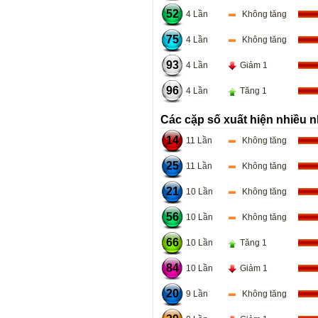
52
4 Lần
Không tăng
75
4 Lần
Không tăng
93
4 Lần
Giảm 1
96
4 Lần
Tăng 1
Các cặp số xuất hiện nhiều n
14
11 Lần
Không tăng
25
11 Lần
Không tăng
21
10 Lần
Không tăng
56
10 Lần
Không tăng
66
10 Lần
Tăng 1
84
10 Lần
Giảm 1
20
9 Lần
Không tăng