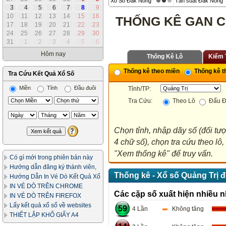
Xổ Số Đắk Nông
Tần suất Đắk Nông
3
4
5
6
7
8
9
10
11
12
13
14
15
16
THỐNG KÊ GAN C
17
18
19
20
21
22
23
24
25
26
27
28
29
30
31
1
2
3
4
5
6
Hôm nay
Thống Kê Lô
Kiểm 
Thống kê theo miền
Thống kê th
Tra Cứu Kết Quả Xổ Số
Miền
Tỉnh
Đầu đuôi
Tỉnh/TP:
Tra Cứu:
Theo Lô
Đấu Đ
Chọn tỉnh, nhập dãy số (đối tư
4 chữ số), chọn tra cứu theo lô
"Xem thống kê" để truy vấn.
Có gì mới trong phiên bản này
Hướng dẫn đăng ký thành viên,
Thống kê - Xổ số Quảng Trị 
in vé dò
Hướng Dẫn In Vé Dò Kết Quả Xổ
Số
IN VÉ DÒ TRÊN CHROME
Các cặp số xuất hiện nhiều n
IN VÉ DÒ TRÊN FIREFOX
Lấy kết quả xổ số về websites
59
4 Lần
Không tăng
của bạn
THIẾT LẬP KHỔ GIẤY A4