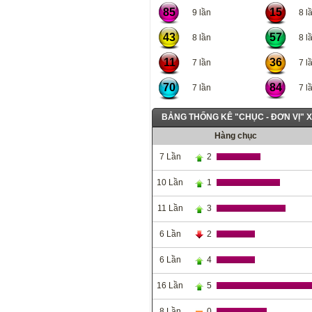
85
15
9 lần
8 lầ
43
57
8 lần
8 lầ
11
36
7 lần
7 lầ
70
84
7 lần
7 lầ
BẢNG THỐNG KÊ "CHỤC - ĐƠN VỊ" 
Hàng chục
7 Lần
2
10 Lần
1
11 Lần
3
6 Lần
2
6 Lần
4
16 Lần
5
8 Lần
0