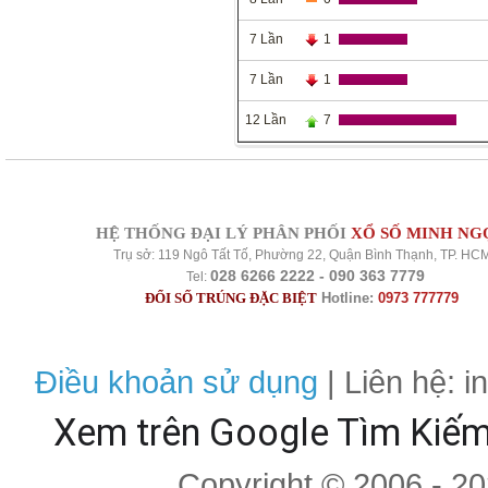
7 Lần
1
7 Lần
1
12 Lần
7
HỆ THỐNG ĐẠI LÝ PHÂN PHỐI
XỔ SỐ MINH NG
Trụ sở: 119 Ngô Tất Tố, Phường 22, Quận Bình Thạnh, TP. HC
028 6266 2222 - 090 363 7779
Tel:
ĐỔI SỐ TRÚNG ĐẶC BIỆT
Hotline:
0973 777779
Điều khoản sử dụng
| Liên hệ: 
Xem trên Google Tìm Kiế
Copyright © 2006 - 2