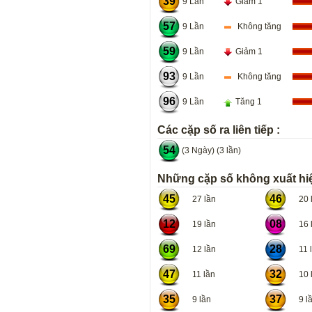
39
9 Lần
Giảm 1
57
9 Lần
Không tăng
59
9 Lần
Giảm 1
93
9 Lần
Không tăng
96
9 Lần
Tăng 1
Các cặp số ra liên tiếp :
54
(3 Ngày) (3 lần)
Những cặp số không xuất hiệ
45
46
27 lần
20 l
12
08
19 lần
16 l
69
28
12 lần
11 l
47
32
11 lần
10 l
35
37
9 lần
9 lầ