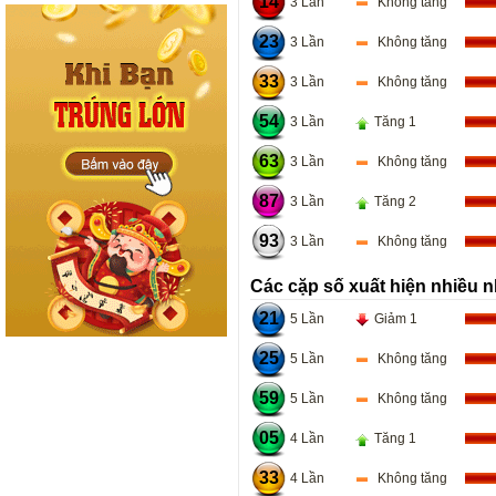
14
3 Lần
Không tăng
23
3 Lần
Không tăng
33
3 Lần
Không tăng
54
3 Lần
Tăng 1
63
3 Lần
Không tăng
87
3 Lần
Tăng 2
93
3 Lần
Không tăng
Các cặp số xuất hiện nhiều n
21
5 Lần
Giảm 1
25
5 Lần
Không tăng
59
5 Lần
Không tăng
05
4 Lần
Tăng 1
33
4 Lần
Không tăng