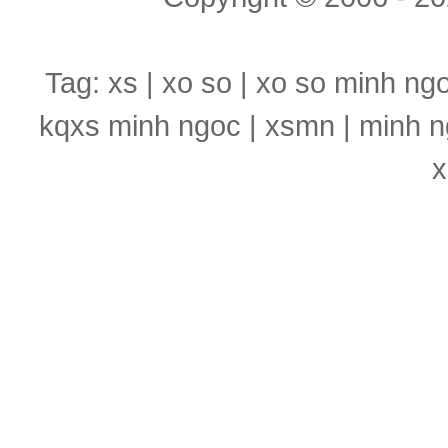
Tag: xs | xo so | xo so minh ng
kqxs minh ngoc | xsmn | minh n
x