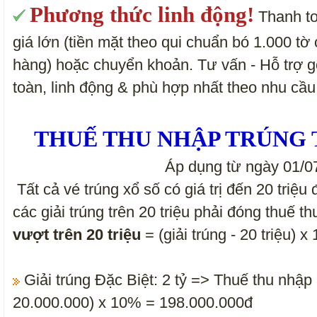
Phương thức linh động!
Thanh t
giá lớn (tiền mặt theo qui chuẩn bó 1.000 t
hàng) hoặc chuyển khoản. Tư vấn - Hỗ trợ g
toàn, linh động & phù hợp nhất theo nhu cầ
THUẾ THU NHẬP TRÚNG 
Áp dụng từ ngày 01/0
Tất cả vé trúng xổ số có giá trị đến 20 triệ
các giải trúng trên 20 triệu phải đóng thuế t
vượt trên 20 triệu
= (giải trúng - 20 triệu) x
Giải trúng Đặc Biệt: 2 tỷ => Thuế thu nhập
20.000.000) x 10% = 198.000.000đ