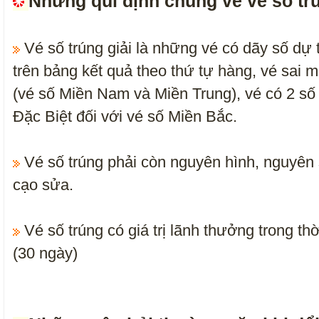
Những qui định chung về vé số trú
Vé số trúng giải là những vé có dãy số dự 
trên bảng kết quả theo thứ tự hàng, vé sai m
(vé số Miền Nam và Miền Trung), vé có 2 số c
Đặc Biệt đối với vé số Miền Bắc.
Vé số trúng phải còn nguyên hình, nguyên 
cạo sửa.
Vé số trúng có giá trị lãnh thưởng trong thờ
(30 ngày)