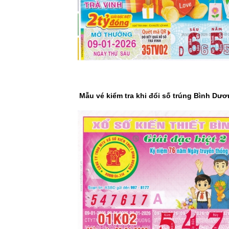
Mẫu vé kiểm tra khi đổi số trúng Bình Dươ