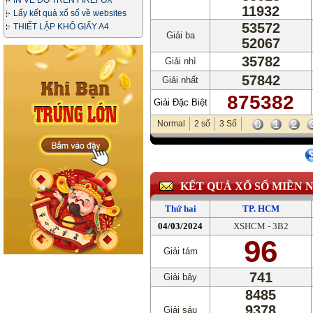
IN VÉ DÒ TRÊN FIREFOX
11932
Lấy kết quả xổ số về websites
53572
của bạn
THIẾT LẬP KHỔ GIẤY A4
Giải ba
52067
35782
Giải nhì
57842
Giải nhất
875382
Giải Đặc Biệt
0
1
2
Normal
2 số
3 Số
KẾT QUẢ XỔ SỐ MIỀN 
Thứ hai
TP. HCM
04/03/2024
XSHCM - 3B2
96
Giải tám
741
Giải bảy
8485
9378
Giải sáu