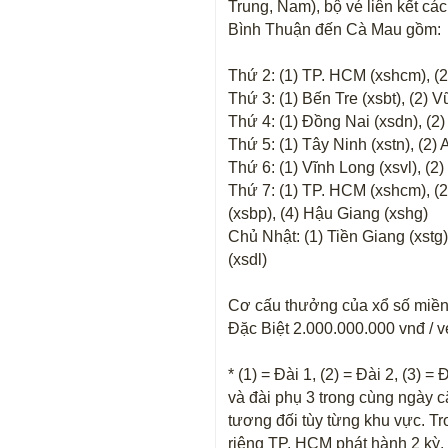
Trung, Nam), bộ vé liên kết cá
Bình Thuận đến Cà Mau gồm:
Thứ 2: (1) TP. HCM (xshcm), (2
Thứ 3: (1) Bến Tre (xsbt), (2) V
Thứ 4: (1) Đồng Nai (xsdn), (2)
Thứ 5: (1) Tây Ninh (xstn), (2)
Thứ 6: (1) Vĩnh Long (xsvl), (2
Thứ 7: (1) TP. HCM (xshcm), (2
(xsbp), (4) Hậu Giang (xshg)
Chủ Nhật: (1) Tiền Giang (xstg)
(xsdl)
Cơ cấu thưởng của xổ số miền 
Đặc Biệt 2.000.000.000 vnđ / v
* (1) = Đài 1, (2) = Đài 2, (3) =
và đài phụ 3 trong cùng ngày c
tương đối tùy từng khu vực. Tr
riêng TP. HCM phát hành 2 kỳ.