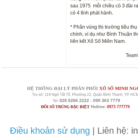
sau 1975 mỗi chiều có 3 đài rad
có 4 tỉnh phát hành.
* Phân vùng thị trường tiêu th
chính, ví dụ như Bình Thuận t
liên kết Xổ Số Miền Nam.
Team
HỆ THỐNG ĐẠI LÝ PHÂN PHỐI
XỔ SỐ MINH NG
Trụ sở: 119 Ngô Tất Tố, Phường 22, Quận Bình Thạnh, TP. HC
028 6266 2222 - 090 363 7779
Tel:
ĐỔI SỐ TRÚNG ĐẶC BIỆT
Hotline:
0973 777779
Điều khoản sử dụng
| Liên hệ: 