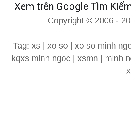
Xem trên Google Tìm Kiế
Copyright © 2006 - 2
Tag: xs | xo so | xo so minh ng
kqxs minh ngoc | xsmn | minh n
x