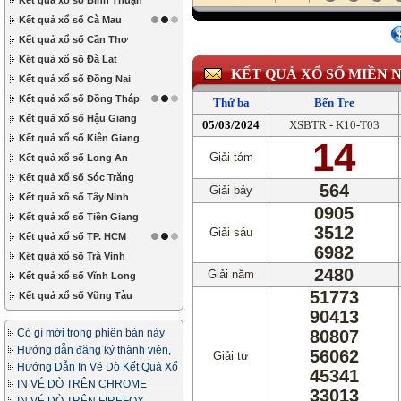
Kết quả xổ số Bình Thuận
Kết quả xổ số Cà Mau
Kết quả xổ số Cần Thơ
Kết quả xổ số Đà Lạt
KẾT QUẢ XỔ SỐ MIỀN 
Kết quả xổ số Đồng Nai
Kết quả xổ số Đồng Tháp
Thứ ba
Bến Tre
Kết quả xổ số Hậu Giang
05/03/2024
XSBTR - K10-T03
Kết quả xổ số Kiên Giang
14
Giải tám
Kết quả xổ số Long An
Kết quả xổ số Sóc Trăng
564
Giải bảy
Kết quả xổ số Tây Ninh
0905
Kết quả xổ số Tiền Giang
3512
Giải sáu
Kết quả xổ số TP. HCM
6982
Kết quả xổ số Trà Vinh
2480
Giải năm
Kết quả xổ số Vĩnh Long
51773
Kết quả xổ số Vũng Tàu
90413
Có gì mới trong phiên bản này
80807
Hướng dẫn đăng ký thành viên,
56062
Giải tư
in vé dò
Hướng Dẫn In Vé Dò Kết Quả Xổ
45341
Số
IN VÉ DÒ TRÊN CHROME
33013