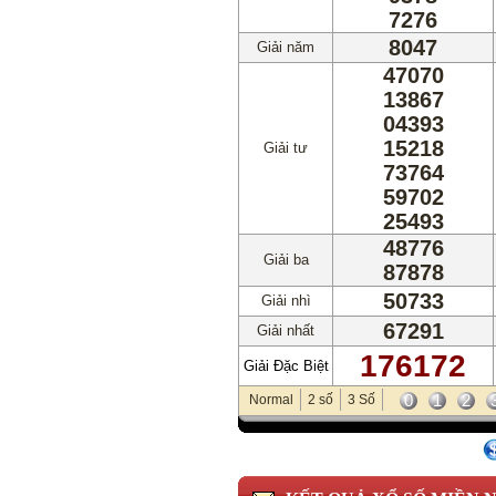
7276
8047
Giải năm
47070
13867
04393
15218
Giải tư
73764
59702
25493
48776
Giải ba
87878
50733
Giải nhì
67291
Giải nhất
176172
Giải Đặc Biệt
0
1
2
Normal
2 số
3 Số