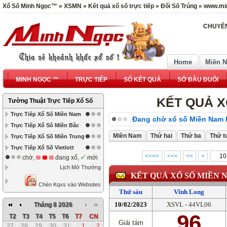
Xổ Số Minh Ngọc™ » XSMN » Kết quả xổ số trực tiếp » Đổi Số Trúng » www.mi
CHUYÊN
Home
Miền 
MINH NGỌC ™
TRỰC TIẾP
SỔ KẾT QUẢ
SỚ ĐẦU ĐUÔI
KẾT QUẢ X
Tường Thuật Trực Tiếp Xổ Số
Trực Tiếp Xổ Số Miền Nam
Đang chờ xổ số Miền Nam l
Trực Tiếp Xổ Số Miền Bắc
Miền Nam
Thứ hai
Thứ ba
Thứ t
Trực Tiếp Xổ Số Miền Trung
Trực Tiếp Xổ Số Vietlott
<<<<
<<<
<<
<
chờ,
đang xổ,
mới
Lịch Mở Thưởng
KẾT QUẢ XỔ SỐ MIỀN 
Chèn Kqxs vào Websites
Thứ sáu
Vĩnh Long
10/02/2023
XSVL - 44VL06
Tháng 8 2026
96
T2
T3
T4
T5
T6
T7
CN
Giải tám
27
28
29
30
31
1
2