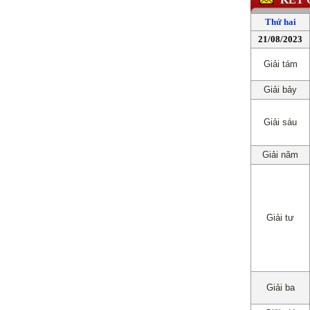
Thứ hai
21/08/2023
Giải tám
Giải bảy
Giải sáu
Giải năm
Giải tư
Giải ba