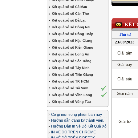
Kết quả xổ số Bình Thuận
Kết quả xổ số Cà Mau
Kết quả xổ số Cần Thơ
Kết quả xổ số Đà Lạt
KẾT 
Kết quả xổ số Đồng Nai
Kết quả xổ số Đồng Tháp
Thứ tư
Kết quả xổ số Hậu Giang
23/08/2023
Kết quả xổ số Kiên Giang
Giải tám
Kết quả xổ số Long An
Kết quả xổ số Sóc Trăng
Giải bảy
Kết quả xổ số Tây Ninh
Kết quả xổ số Tiền Giang
Giải sáu
Kết quả xổ số TP. HCM
Kết quả xổ số Trà Vinh
Giải năm
Kết quả xổ số Vĩnh Long
Kết quả xổ số Vũng Tàu
Có gì mới trong phiên bản này
Hướng dẫn đăng ký thành viên,
Giải tư
in vé dò
Hướng Dẫn In Vé Dò Kết Quả Xổ
Số
IN VÉ DÒ TRÊN CHROME