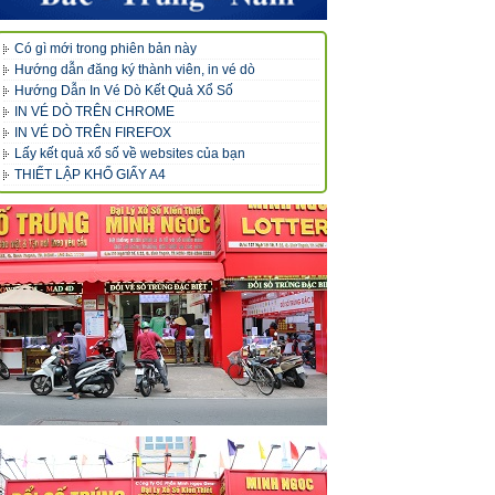
Có gì mới trong phiên bản này
Hướng dẫn đăng ký thành viên, in vé dò
Hướng Dẫn In Vé Dò Kết Quả Xổ Số
IN VÉ DÒ TRÊN CHROME
IN VÉ DÒ TRÊN FIREFOX
Lấy kết quả xổ số về websites của bạn
THIẾT LẬP KHỔ GIẤY A4