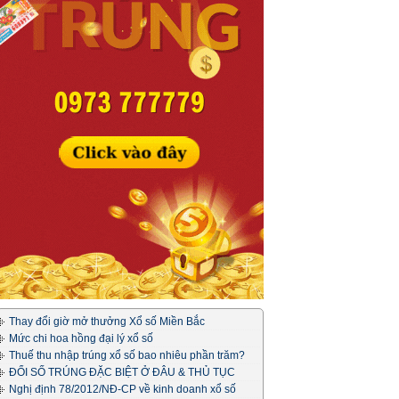
Thay đổi giờ mở thưởng Xổ số Miền Bắc
Mức chi hoa hồng đại lý xổ số
Thuế thu nhập trúng xổ số bao nhiêu phần trăm?
ĐỔI SỐ TRÚNG ĐẶC BIỆT Ở ĐÂU & THỦ TỤC
NHƯ THẾ NÀO?
Nghị định 78/2012/NĐ-CP về kinh doanh xổ số