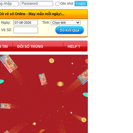
Ghi nhớ
Dò vé số Online - May mắn mỗi ngày!...
Ngày:
Tỉnh:
Vé Số:
 TIN
ĐỔI SỐ TRÚNG
HELP ?