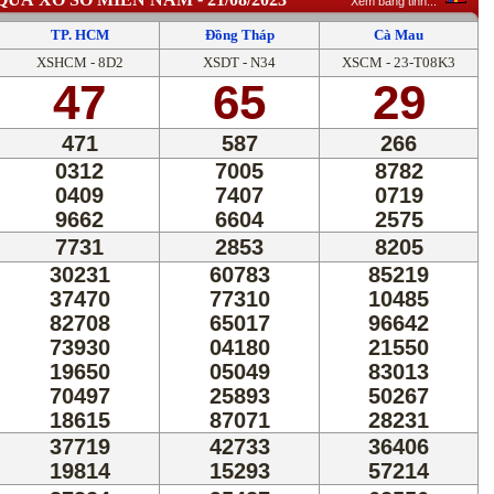
Xem bảng tỉnh...
TP. HCM
Đồng Tháp
Cà Mau
XSHCM - 8D2
XSDT - N34
XSCM - 23-T08K3
47
65
29
471
587
266
0312
7005
8782
0409
7407
0719
9662
6604
2575
7731
2853
8205
30231
60783
85219
37470
77310
10485
82708
65017
96642
73930
04180
21550
19650
05049
83013
70497
25893
50267
18615
87071
28231
37719
42733
36406
19814
15293
57214