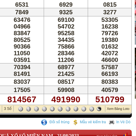
6531
6929
0815
7849
9325
3277
63476
69100
53305
04966
54702
16238
83847
95258
79726
80525
34435
19380
90366
75866
01632
11050
28346
42072
03591
11206
46600
70394
68977
57587
81491
21425
66193
83037
08517
80383
17505
59908
40579
814567
491990
510799
0
1
2
3
4
5
6
7
8
9
3 Số
Xem Bảng Loto
Đổi số trúng
Mẫu vé kiểm tra
In Vé Dò
-
QUẢ XỔ SỐ MIỀN NAM
21/08/2023