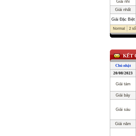
Giải nhì
Giải nhất
Giải Đặc Biệt
Normal
2 số
KẾT 
Chủ nhật
20/08/2023
Giải tám
Giải bảy
Giải sáu
Giải năm