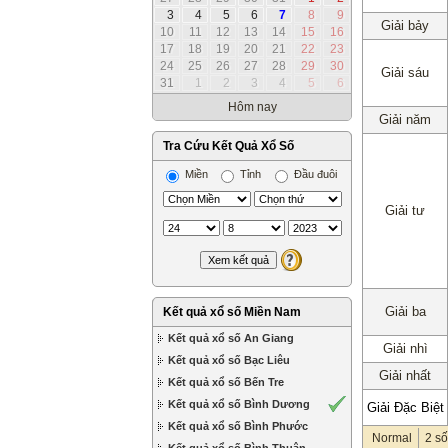
3
4
5
6
7
8
9
Giải bảy
10
11
12
13
14
15
16
17
18
19
20
21
22
23
24
25
26
27
28
29
30
Giải sáu
31
1
2
3
4
5
6
Hôm nay
Giải năm
Tra Cứu Kết Quả Xổ Số
Miền
Tỉnh
Đầu đuôi
Giải tư
Giải ba
Kết quả xổ số Miền Nam
Kết quả xổ số An Giang
Giải nhì
Kết quả xổ số Bạc Liêu
Giải nhất
Kết quả xổ số Bến Tre
Kết quả xổ số Bình Dương
Giải Đặc Biệt
Kết quả xổ số Bình Phước
Normal
2 số