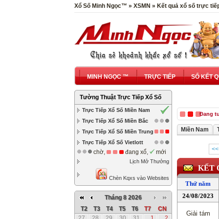
Xổ Số Minh Ngọc™ » XSMN » Kết quả xổ số trực tiế
MINH NGỌC ™
TRỰC TIẾP
SỔ KẾT 
Tường Thuật Trực Tiếp Xổ Số
Trực Tiếp Xổ Số Miền Nam
Đang tư
Trực Tiếp Xổ Số Miền Bắc
Miền Nam
Trực Tiếp Xổ Số Miền Trung
Trực Tiếp Xổ Số Vietlott
<<
chờ,
đang xổ,
mới
Lịch Mở Thưởng
KẾT 
Chèn Kqxs vào Websites
Thứ năm
24/08/2023
Tháng 8 2026
T2
T3
T4
T5
T6
T7
CN
Giải tám
27
28
29
30
31
1
2