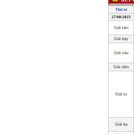
Thứ tư
27/08/2025
Giải tám
Giải bảy
Giải sáu
Giải năm
Giải tư
Giải ba