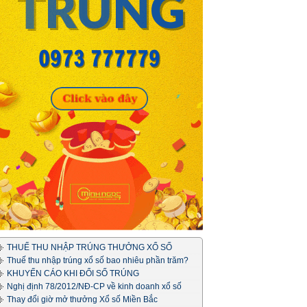
THUẾ THU NHẬP TRÚNG THƯỞNG XỔ SỐ
Thuế thu nhập trúng xổ số bao nhiêu phần trăm?
KHUYẾN CÁO KHI ĐỔI SỐ TRÚNG
Nghị định 78/2012/NĐ-CP về kinh doanh xổ số
Thay đổi giờ mở thưởng Xổ số Miền Bắc