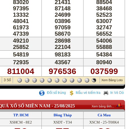
83020
21431
88504
97395
87148
38468
13332
24699
52523
48041
03896
63007
61973
97059
32747
47339
58670
56552
49210
28698
54006
25852
22104
55888
54819
98183
54384
72935
43567
80940
811004
976536
037599
0
1
2
3
4
5
6
7
8
9
3 Số
Xem Bảng Loto
Đổi số trúng
Mẫu vé kiểm tra
In Vé Dò
-
QUẢ XỔ SỐ MIỀN NAM
25/08/2025
Xem bảng tỉnh...
TP. HCM
Đồng Tháp
Cà Mau
XSHCM - 8E2
XSDT - T34
XSCM - 25-T08K4