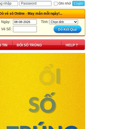
Ghi nhớ
Dò vé số Online - May mắn mỗi ngày!...
Ngày:
Tỉnh:
Vé Số:
 TIN
ĐỔI SỐ TRÚNG
HELP ?