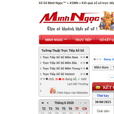
Xổ Số Minh Ngọc™ » XSMN » Kết quả xổ số trực tiế
MINH NGỌC ™
TRỰC TIẾP
SỔ KẾT 
Tường Thuật Trực Tiếp Xổ Số
Trực Tiếp Xổ Số Miền Nam
Đang ch
Trực Tiếp Xổ Số Miền Bắc
Miền Nam
Trực Tiếp Xổ Số Miền Trung
Trực Tiếp Xổ Số Vietlott
<<
chờ,
đang xổ,
mới
Lịch Mở Thưởng
KẾT 
Chèn Kqxs vào Websites
Thứ bảy
30/08/2025
Tháng 8 2026
T2
T3
T4
T5
T6
T7
CN
Giải tám
27
28
29
30
31
1
2