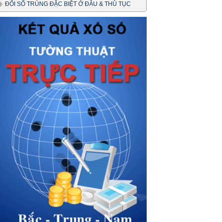
ĐỔI SỐ TRÚNG ĐẶC BIỆT Ở ĐÂU & THỦ TỤC
NHƯ THẾ NÀO?