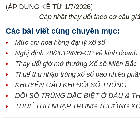
(ÁP DỤNG KỂ TỪ 1/7/2026)
Cập nhật thay đổi theo cơ cấu giả
Các bài viết cùng chuyên mục:
Mức chi hoa hồng đại lý xổ số
Nghị định 78/2012/NĐ-CP về kinh doanh 
Thay đổi giờ mở thưởng Xổ số Miền Bắc
Thuế thu nhập trúng xổ số bao nhiêu phầ
KHUYẾN CÁO KHI ĐỔI SỐ TRÚNG
ĐỔI SỐ TRÚNG ĐẶC BIỆT Ở ĐÂU & T
THUẾ THU NHẬP TRÚNG THƯỞNG XỔ