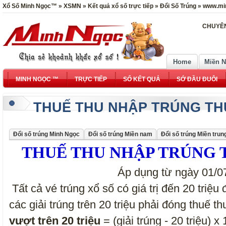
Xổ Số Minh Ngọc™ » XSMN » Kết quả xổ số trực tiếp » Đổi Số Trúng » www.mi
CHUYÊN
Home
Miền 
MINH NGỌC ™
TRỰC TIẾP
SỔ KẾT QUẢ
SỚ ĐẦU ĐUÔI
THUẾ THU NHẬP TRÚNG T
Đổi số trúng Minh Ngọc
Đổi số trúng Miền nam
Đổi số trúng Miền trun
THUẾ THU NHẬP TRÚNG 
Áp dụng từ ngày 01/0
Tất cả vé trúng xổ số có giá trị đến 20 triệ
các giải trúng trên 20 triệu phải đóng thuế t
vượt trên 20 triệu
= (giải trúng - 20 triệu) x