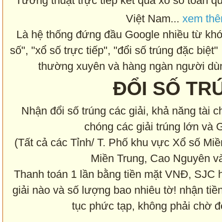
Tường thuật trực tiếp kết quả xổ số toàn 
Việt Nam...
xem thê
Là hệ thống đứng đầu Google nhiều từ khóa
số", "xổ số trực tiếp", "đổi số trúng đặc biệt"
thường xuyên và hàng ngàn người dù
ĐỔI SỐ TR
Nhận đổi số trúng các giải, khả năng tài c
chóng các giải trúng lớn và G
(Tất cả các Tỉnh/ T. Phố khu vực Xổ số Mi
Miền Trung, Cao Nguyên v
Thanh toán 1 lần bằng tiền mặt VNĐ, SJC h
giải nào và số lượng bao nhiêu tờ! nhận ti
tục phức tạp, không phải chờ đợ