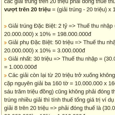
các giải trúng trên 20 triệu phải đóng thuế t
vượt trên 20 triệu
= (giải trúng - 20 triệu) x
Giải trúng Đặc Biệt: 2 tỷ => Thuế thu nhập 
20.000.000) x 10% = 198.000.000đ
Giải phụ Đặc Biệt: 50 triệu => Thuế thu nh
20.000.000) x 10% = 3.000.000đ
Giải nhất: 30 triệu => Thuế thu nhập = (30
= 1.000.000đ
Các giải còn lại từ 20 triệu trở xuống khôn
cặp nguyên giải ba 160 tờ = 10.000.000 x 16
sáu trăm triệu đồng) cũng không phải đóng t
trúng nhiều giải thì tính thuế tổng giá trị ví d
giải 8 trên 20 triệu => phải đóng thuế là (30