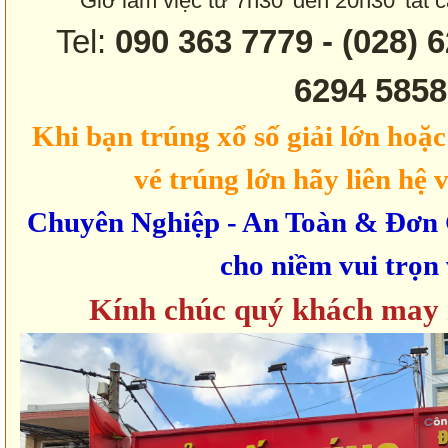
Giờ làm việc từ 7h30' đến 20h30' tất c
Tel:
090 363 7779 - (028) 6
6294 5858
Khi bạn trúng xổ số giải lớn hoặc 
vé trúng lớn hãy liên hệ 
Chuyên Nghiệp - An Toàn & Đơn 
cho niềm vui trọn 
Kính chúc quý khách may m