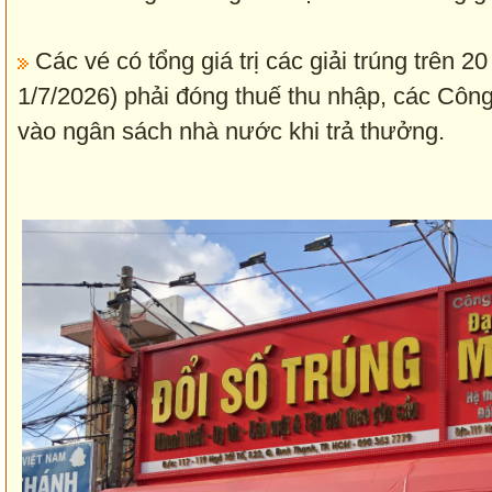
Các vé có tổng giá trị các giải trúng trên 20
1/7/2026) phải đóng thuế thu nhập, các Côn
vào ngân sách nhà nước khi trả thưởng.