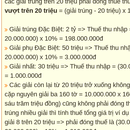
các giải trúng trên 20 triệu phải đóng thuế t
vượt trên 20 triệu
= (giải trúng - 20 triệu) x
Giải trúng Đặc Biệt: 2 tỷ => Thuế thu nhập 
20.000.000) x 10% = 198.000.000đ
Giải phụ Đặc Biệt: 50 triệu => Thuế thu nh
20.000.000) x 10% = 3.000.000đ
Giải nhất: 30 triệu => Thuế thu nhập = (30
= 1.000.000đ
Các giải còn lại từ 20 triệu trở xuống khôn
cặp nguyên giải ba 160 tờ = 10.000.000 x 16
sáu trăm triệu đồng) cũng không phải đóng t
trúng nhiều giải thì tính thuế tổng giá trị ví d
giải 8 trên 20 triệu => phải đóng thuế là (30