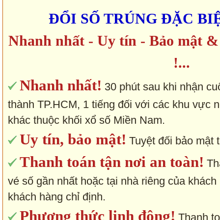
ĐỔI SỐ TRÚNG ĐẶC BI
Nhanh nhất - Uy tín - Bảo mật &
!...
Nhanh nhất!
30 phút sau khi nhận cuộ
thành TP.HCM, 1 tiếng đối với các khu vực n
khác thuộc khối xổ số Miền Nam.
Uy tín, bảo mật!
Tuyệt đối bảo mật t
Thanh toán tận nơi an toàn!
Tha
vé số gần nhất hoặc tại nhà riêng của khác
khách hàng chỉ định.
Phương thức linh động!
Thanh to