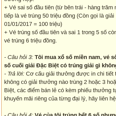
+ Vé sai số đầu tiên (từ bên trái - hàng trăm 
tiếp là vé trúng 50 triệu đồng (Còn gọi là giả
01/01/2017 = 100 triệu)
+ Vé trúng số đầu tiên và sai 1 trong 5 số còn
vé trúng 6 triệu đồng.
- Câu hỏi 3:
Tôi mua xổ số miền nam, vé số 
số cuối giải Đặc Biệt có trúng giải gì khô
- Trả lời:
Cơ cấu giải thưởng được in chi tiết 
không có giải thưởng nào trùng 2 hoặc 3 hoặ
Biệt, các điểm bán lẻ có kèm phiếu thưởng 
khuyến mãi riêng của từng đại lý, hãy liên hệ
- Câu hỏi 4:
Vé của tôi trúng hết 6 số nhưn