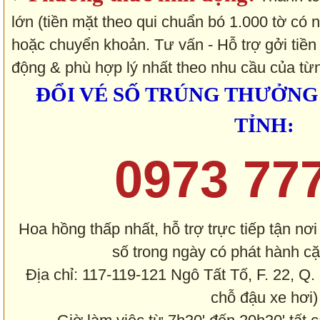
lớn (tiền mặt theo qui chuẩn bó 1.000 tờ có
hoặc chuyển khoản. Tư vấn - Hỗ trợ gởi tiền
động & phù hợp lý nhất theo nhu cầu của từ
ĐỔI VÉ SỐ TRÚNG THƯỞNG
TỈNH:
0973 77
Hoa hồng thấp nhất, hỗ trợ trực tiếp tận nơi
số trong ngày có phát hành cặ
Địa chỉ: 117-119-121 Ngô Tất Tố, F. 22, Q
chỗ đậu xe hơi)