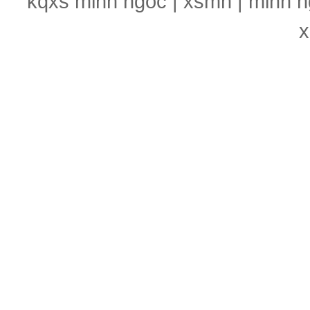
kqxs minh ngoc | xsmn | minh n
x