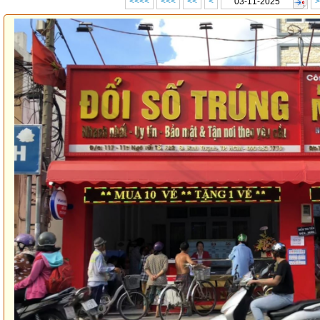
<<<<
<<<
<<
<
>