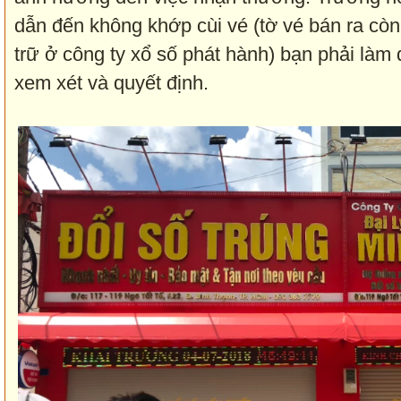
dẫn đến không khớp cùi vé (tờ vé bán ra còn
trữ ở công ty xổ số phát hành) bạn phải làm
xem xét và quyết định.