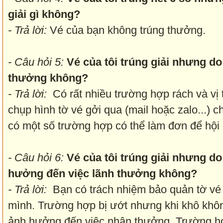
giải gì không?
- Trả lời:
Vé của bạn không trúng thưởng.
- Câu hỏi 5:
Vé của tôi trúng giải nhưng do
thưởng không?
- Trả lời:
Có rất nhiều trường hợp rách và vị 
chụp hình tờ vé gởi qua (mail hoặc zalo...) 
có một số trường hợp có thể làm đơn để hội
- Câu hỏi 6:
Vé của tôi trúng giải nhưng d
hưởng đến việc lãnh thưởng không?
- Trả lời:
Bạn có trách nhiệm bảo quản tờ vé
mình. Trường hợp bị ướt nhưng khi khô không
ảnh hưởng đến việc nhận thưởng. Trường hợp