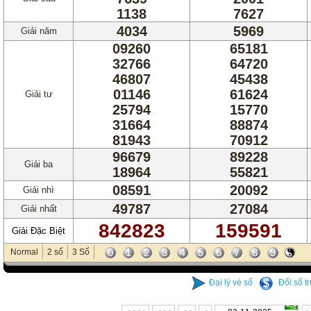
1138
7627
4034
5969
Giải năm
09260
65181
32766
64720
46807
45438
01146
61624
Giải tư
25794
15770
31664
88874
81943
70912
96679
89228
Giải ba
18964
55821
08591
20092
Giải nhì
49787
27084
Giải nhất
842823
159591
Giải Đặc Biệt
0
1
2
3
4
5
6
7
8
9
Normal
2 số
3 Số
Đại lý vé số
Đổi số t