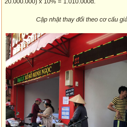
20.000.000) x 10% = 1.010.000đ.
Cập nhật thay đổi theo cơ cấu gi