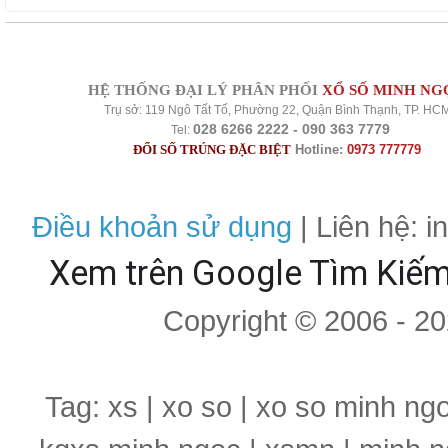
HỆ THỐNG ĐẠI LÝ PHÂN PHỐI
XỔ SỐ MINH NG
Trụ sở: 119 Ngô Tất Tố, Phường 22, Quận Bình Thạnh, TP. HC
028 6266 2222 - 090 363 7779
Tel:
ĐỔI SỐ TRÚNG ĐẶC BIỆT
Hotline:
0973 777779
Điều khoản sử dụng
| Liên hệ: 
Xem trên Google Tìm Kiế
Copyright © 2006 - 2
Tag: xs | xo so | xo so minh ng