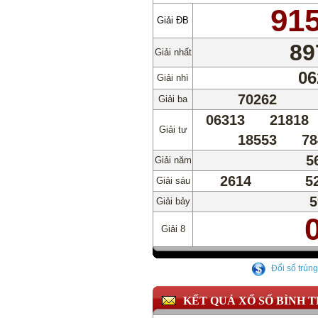
91
Giải ĐB
89
Giải nhất
06
Giải nhì
70262
Giải ba
06313
21818
Giải tư
18553
78
5
Giải năm
2614
5
Giải sáu
5
Giải bảy
Giải 8
Đổi số trúng
KẾT QUẢ XỔ SỐ BÌNH 