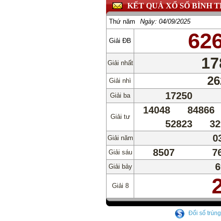
KẾT QUẢ XỔ SỐ BÌNH 
Thứ năm
Ngày:
04/09/2025
62
Giải ĐB
17
Giải nhất
26
Giải nhì
17250
Giải ba
14048
84866
Giải tư
52823
32
0
Giải năm
8507
7
Giải sáu
6
Giải bảy
Giải 8
Đổi số trúng