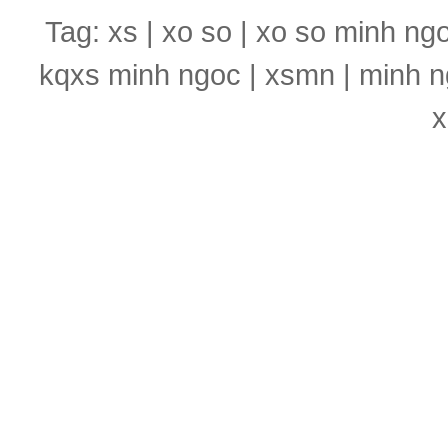
Tag: xs | xo so | xo so minh ng
kqxs minh ngoc | xsmn | minh n
x