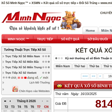
Xổ Số Minh Ngọc™ » XSMN » Kết quả xổ số trực tiếp » Đổi Số Trúng » www.mi
CHUYÊN
Home
Miền 
MINH NGỌC ™
TRỰC TIẾP
SỔ KẾT QUẢ
SỚ ĐẦU ĐUÔI
KẾT QUẢ XỔ
Tường Thuật Trực Tiếp Xổ Số
Trực Tiếp Xổ Số Miền Nam
Kỳ mở thưởng xổ số Bình Thuận tiế
Trực Tiếp Xổ Số Miền Bắc
Miền Nam
Thứ hai
Thứ ba
Thứ t
Trực Tiếp Xổ Số Miền Trung
Trực Tiếp Xổ Số Vietlott
<<<
<<
<
chờ,
đang xổ,
mới
Lịch Mở Thưởng
KẾT QUẢ XỔ SỐ BÌNH 
Chèn Kqxs vào Websites
Thứ năm
Ngày:
16/10/2025
81
Tháng 8 2026
Giải ĐB
T2
T3
T4
T5
T6
T7
CN
27
28
29
30
31
1
2