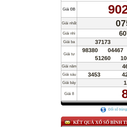
90
Giải ĐB
07
Giải nhất
60
Giải nhì
37173
Giải ba
98380
04467
Giải tư
51260
10
4
Giải năm
3453
4
Giải sáu
1
Giải bảy
Giải 8
Đổi số trúng
KẾT QUẢ XỔ SỐ BÌNH 