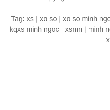
Tag: xs | xo so | xo so minh ng
kqxs minh ngoc | xsmn | minh n
x