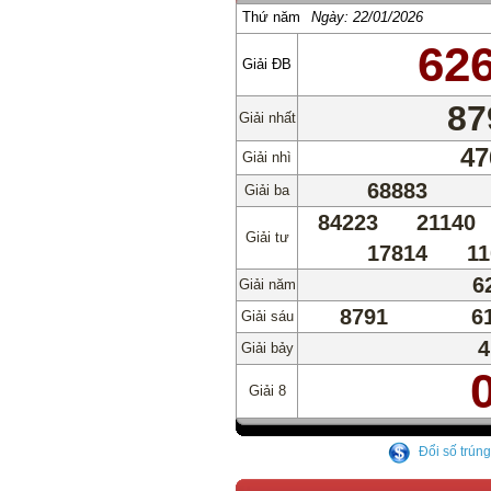
Thứ năm
Ngày:
22/01/2026
62
Giải ĐB
87
Giải nhất
47
Giải nhì
68883
Giải ba
84223
21140
Giải tư
17814
11
6
Giải năm
8791
6
Giải sáu
4
Giải bảy
Giải 8
Đổi số trúng