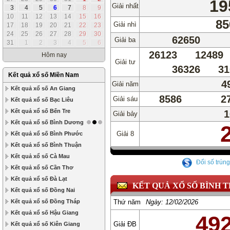
19
Giải nhất
3
4
5
6
7
8
9
10
11
12
13
14
15
16
85
Giải nhì
17
18
19
20
21
22
23
24
25
26
27
28
29
30
62650
Giải ba
31
1
2
3
4
5
6
26123
12489
Hôm nay
Giải tư
36326
31
Kết quả xổ số Miền Nam
4
Giải năm
Kết quả xổ số An Giang
8586
2
Giải sáu
Kết quả xổ số Bạc Liêu
Kết quả xổ số Bến Tre
1
Giải bảy
Kết quả xổ số Bình Dương
Giải 8
Kết quả xổ số Bình Phước
Kết quả xổ số Bình Thuận
Kết quả xổ số Cà Mau
Đổi số trúng
Kết quả xổ số Cần Thơ
Kết quả xổ số Đà Lạt
KẾT QUẢ XỔ SỐ BÌNH 
Kết quả xổ số Đồng Nai
Kết quả xổ số Đồng Tháp
Thứ năm
Ngày:
12/02/2026
Kết quả xổ số Hậu Giang
49
Giải ĐB
Kết quả xổ số Kiên Giang