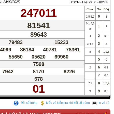
y:
24/02/2025
XSCM - Loại vé: 25-T02K4
247011
Chục
Số
Đ.Vị
0
2
,
5
,
6
,
7
1
81541
0
,
1
,
4
,
6
1
1
8
89643
2
4
0
,
6
79483
15233
3
3
,
4
,
8
3
4099
86184
40781
78361
4
8
1
,
2
,
3
55650
05620
69960
5
0
7598
6
2
0
,
1
7942
8170
8226
7
0
,
8
678
8
7
,
9
1
,
3
,
4
01
9
9
8
,
9
Đổi số trúng
Mẫu vé kiểm tra khi đổi số trúng
In vé dò