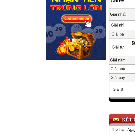
Giải ĐB
Giải nhất
Giải nhì
Giải ba
9
Giải tư
Giải năm
Giải sáu
Giải bảy
Giải 8
KẾT 
Thứ hai
Ngà