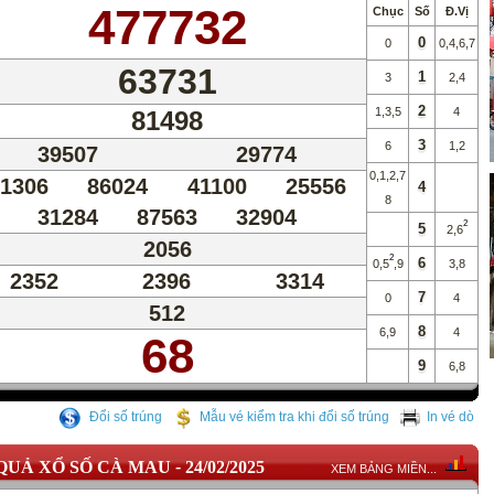
477732
Chục
Số
Đ.Vị
0
0
0
,
4
,
6
,
7
63731
1
3
2
,
4
2
1
,
3
,
5
4
81498
3
6
1
,
2
39507
29774
0
,
1
,
2
,
7
1306
86024
41100
25556
4
8
31284
87563
32904
2
5
2
,
6
2056
2
6
0
,
5
,
9
3
,
8
2352
2396
3314
7
0
4
512
8
6
,
9
4
68
9
6
,
8
Đổi số trúng
Mẫu vé kiểm tra khi đổi số trúng
In vé dò
-
QUẢ XỔ SỐ CÀ MAU
24/02/2025
XEM BẢNG MIỀN...