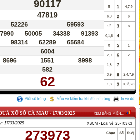
90117
1
5
4
,
7
,
9
47819
2
6
,
8
6
52226
59593
3
9
2
8
7990
50005
34338
91393
4
0
,
1
,
8
98314
62289
65684
5
0
1
6004
6
2
,
9
2
8696
1551
8998
7
1
,
8
582
8
3
,
9
2
,
4
,
7
,
9
62
9
1
,
8
0
,
3
2
,
6
,
8
Đổi số trúng
Mẫu vé kiểm tra khi đổi số trúng
In vé dò
-
QUẢ XỔ SỐ CÀ MAU
17/03/2025
XEM BẢNG MIỀN...
y:
17/03/2025
XSCM - Loại vé: 25-T03K3
273973
Chục
Số
Đ.Vị