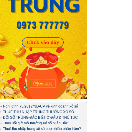
Nghị định 78/2012/NĐ-CP về kinh doanh xổ số
THUẾ THU NHẬP TRÚNG THƯỞNG XỔ SỐ
ĐỔI SỐ TRÚNG ĐẶC BIỆT Ở ĐÂU & THỦ TỤC
NHƯ THẾ NÀO?
Thay đổi giờ mở thưởng Xổ số Miền Bắc
Thuế thu nhập trúng xổ số bao nhiêu phần trăm?