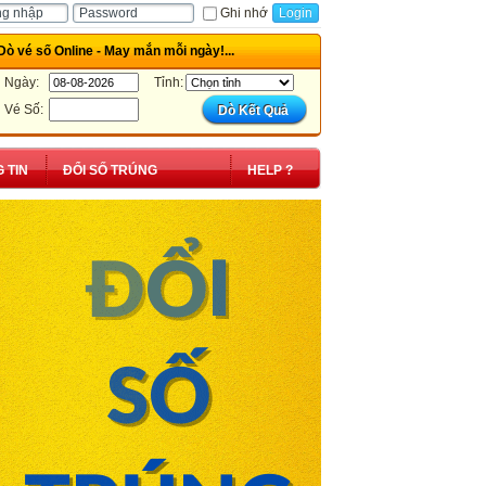
Ghi nhớ
Dò vé số Online - May mắn mỗi ngày!...
Ngày:
Tỉnh:
Vé Số:
 TIN
ĐỔI SỐ TRÚNG
HELP ?