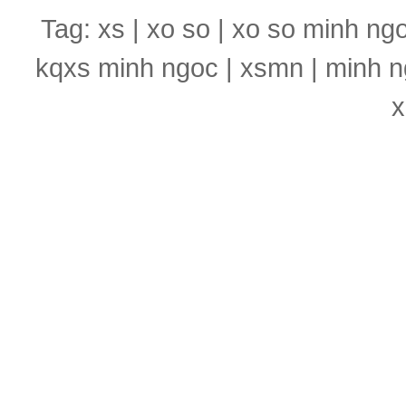
Tag: xs | xo so | xo so minh ng
kqxs minh ngoc | xsmn | minh n
x