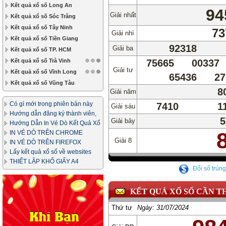
Kết quả xổ số Long An
94
Giải nhất
Kết quả xổ số Sóc Trăng
Kết quả xổ số Tây Ninh
73
Giải nhì
Kết quả xổ số Tiền Giang
92318
Giải ba
Kết quả xổ số TP. HCM
Kết quả xổ số Trà Vinh
75665
00337
Giải tư
Kết quả xổ số Vĩnh Long
65436
27
Kết quả xổ số Vũng Tàu
8
Giải năm
Có gì mới trong phiên bản này
7410
1
Giải sáu
Hướng dẫn đăng ký thành viên,
5
Giải bảy
in vé dò
Hướng Dẫn In Vé Dò Kết Quả Xổ
Số
IN VÉ DÒ TRÊN CHROME
Giải 8
IN VÉ DÒ TRÊN FIREFOX
Lấy kết quả xổ số về websites
của bạn
THIẾT LẬP KHỔ GIẤY A4
Đổi số trúng
KẾT QUẢ XỔ SỐ CẦN T
Thứ tư
Ngày:
31/07/2024