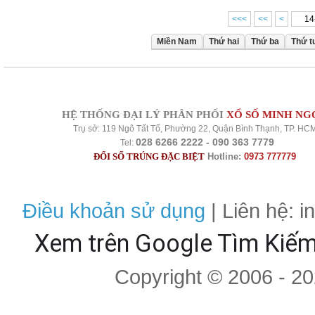
<<<
<<
<
Miền Nam
Thứ hai
Thứ ba
Thứ t
HỆ THỐNG ĐẠI LÝ PHÂN PHỐI
XỔ SỐ MINH NG
Trụ sở: 119 Ngô Tất Tố, Phường 22, Quận Bình Thạnh, TP. HC
028 6266 2222 - 090 363 7779
Tel:
ĐỔI SỐ TRÚNG ĐẶC BIỆT
Hotline:
0973 777779
Điều khoản sử dụng
| Liên hệ: 
Xem trên Google Tìm Kiế
Copyright © 2006 - 2