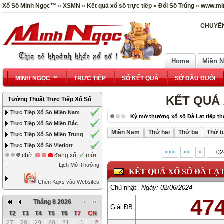
Xổ Số Minh Ngọc™ » XSMN » Kết quả xổ số trực tiếp » Đổi Số Trúng » www.mi
CHUYÊN
Home
Miền 
MINH NGỌC ™
TRỰC TIẾP
SỔ KẾT QUẢ
SỚ ĐẦU ĐUÔI
KẾT QUẢ 
Tường Thuật Trực Tiếp Xổ Số
Trực Tiếp Xổ Số Miền Nam
Kỳ mở thưởng xổ số Đà Lạt tiếp the
Trực Tiếp Xổ Số Miền Bắc
Miền Nam
Thứ hai
Thứ ba
Thứ t
Trực Tiếp Xổ Số Miền Trung
Trực Tiếp Xổ Số Vietlott
<<<
<<
<
chờ,
đang xổ,
mới
Lịch Mở Thưởng
KẾT QUẢ XỔ SỐ ĐÀ LẠ
Chèn Kqxs vào Websites
Chủ nhật
Ngày:
02/06/2024
47
Tháng 8 2026
Giải ĐB
T2
T3
T4
T5
T6
T7
CN
27
28
29
30
31
1
2