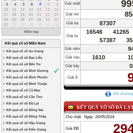
99
Giải nhất
3
4
5
6
7
8
9
10
11
12
13
14
15
16
85
Giải nhì
17
18
19
20
21
22
23
24
25
26
27
28
29
30
87307
Giải ba
31
1
2
3
4
5
6
16546
41265
Hôm nay
Giải tư
57387
35
Kết quả xổ số Miền Nam
9
Giải năm
Kết quả xổ số An Giang
1610
1
Giải sáu
Kết quả xổ số Bạc Liêu
Kết quả xổ số Bến Tre
0
Giải bảy
Kết quả xổ số Bình Dương
Giải 8
Kết quả xổ số Bình Phước
Kết quả xổ số Bình Thuận
Kết quả xổ số Cà Mau
Đổi số trúng
Kết quả xổ số Cần Thơ
Kết quả xổ số Đà Lạt
KẾT QUẢ XỔ SỐ ĐÀ LẠ
Kết quả xổ số Đồng Nai
Kết quả xổ số Đồng Tháp
Chủ nhật
Ngày:
26/05/2024
Kết quả xổ số Hậu Giang
29
Giải ĐB
Kết quả xổ số Kiên Giang