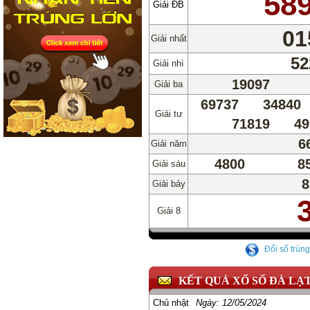
58
Giải ĐB
01
Giải nhất
52
Giải nhì
19097
Giải ba
69737
34840
Giải tư
71819
49
6
Giải năm
4800
8
Giải sáu
8
Giải bảy
Giải 8
Đổi số trúng
KẾT QUẢ XỔ SỐ ĐÀ LẠ
Chủ nhật
Ngày:
12/05/2024