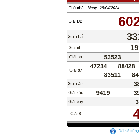
Chủ nhật
Ngày:
28/04/2024
60
Giải ĐB
33
Giải nhất
19
Giải nhì
53523
Giải ba
47234
88428
Giải tư
83511
84
3
Giải năm
9419
3
Giải sáu
3
Giải bảy
Giải 8
Đổi số trúng