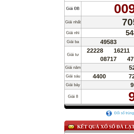
00
Giải ĐB
70
Giải nhất
54
Giải nhì
49583
Giải ba
22228
16211
Giải tư
08717
47
5
Giải năm
4400
7
Giải sáu
9
Giải bảy
Giải 8
Đổi số trúng
KẾT QUẢ XỔ SỐ ĐÀ LẠ