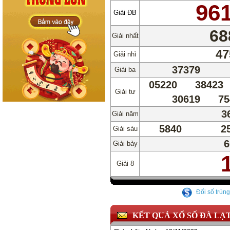
96
Giải ĐB
68
Giải nhất
47
Giải nhì
37379
Giải ba
05220
38423
Giải tư
30619
75
3
Giải năm
5840
2
Giải sáu
6
Giải bảy
Giải 8
Đổi số trúng
KẾT QUẢ XỔ SỐ ĐÀ LẠ