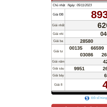
Chủ nhật
Ngày:
05/11/2023
89
Giải ĐB
62
Giải nhất
04
Giải nhì
28580
Giải ba
00135
66599
Giải tư
03086
26
4
Giải năm
9951
2
Giải sáu
6
Giải bảy
Giải 8
Đổi số trúng