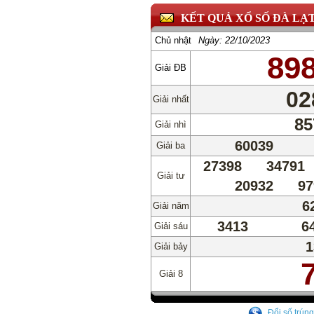
KẾT QUẢ XỔ SỐ ĐÀ LẠ
Chủ nhật
Ngày:
22/10/2023
89
Giải ĐB
02
Giải nhất
85
Giải nhì
60039
Giải ba
27398
34791
Giải tư
20932
97
6
Giải năm
3413
6
Giải sáu
1
Giải bảy
Giải 8
Đổi số trúng